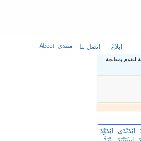
منتدى
About
إبلاغ
اتصل بنا
 لنقوم بمعالجة
اِبْدَنْدَى
اِبْدَوَّدَ
َ
اِسْتَبْيَدَ
اِنْبَدَّ