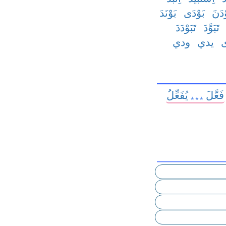
ْدَنَ
بَوْدَى
بَوْنَدَ
تَبَوَّدَ
تَبَوْدَدَ
يدي
ودي
فَعَّلَ
يُفَعِّلُ
٭٭٭