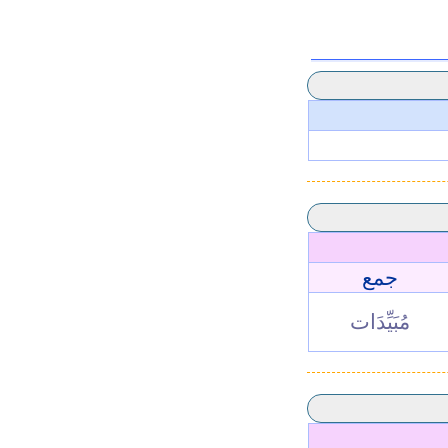
جمع
مُبَيِّدَات