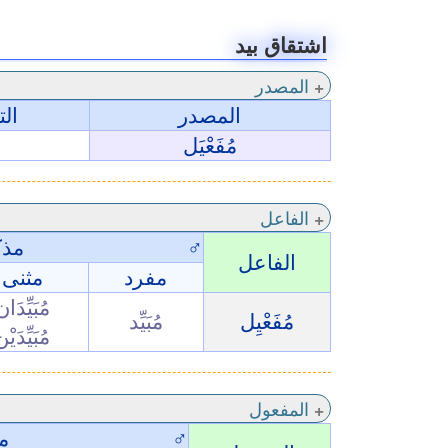
اشتقاق بيد
المصدر
المصدر
ال
مُفَعْيَل
الفاعل
♂
مذك
الفاعل
مفرد
مثنى
مُبَيِّدَا
مُفَعْيِل
مُبَيِّد
مُبَيِّدَيْ
المفعول
♂
م