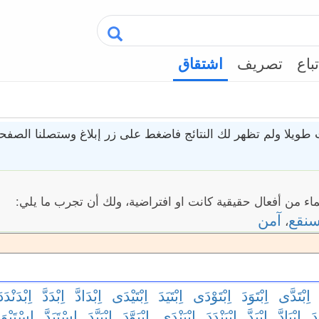
تباع
تصريف
اشتقاق
طويلا ولم تظهر لك النتائج فاضغط على زر إبلاغ وستصلنا الصفحة
ء من أفعال حقيقية كانت او افتراضية، ولك أن تجرب ما يلي:
نقع
آمن
،
اِبْتَدَّى
اِبْتَوَدَ
اِبْتَوْدَى
اِبْتَيَدَ
اِبْتَيْدَى
اِبْدَادَّ
اِبْدَدَّ
اِبْدَنْدَدَ
دَ
اِبْيَادَّ
اِبْيَدَّ
اِبْيَنْدَدَ
اِبْيَنْدَى
اِبْيَوَّدَ
اِبْيَيَّدَ
اِسْتَبَدَّ
اِسْتَبْوَد