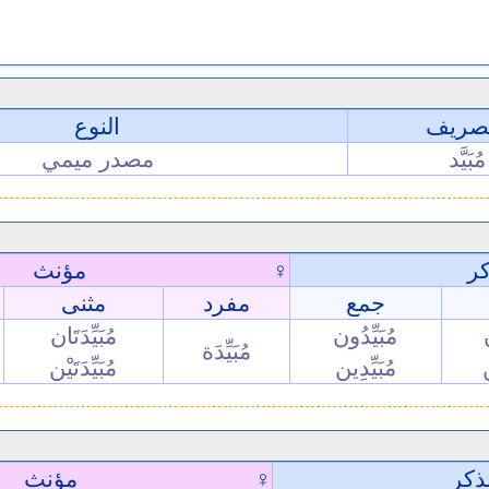
تصريف
النوع
مُبَيَّد
مصدر ميمي
ر
♀
مؤنث
جمع
مفرد
مثنى
ن
مُبَيِّدُون
مُبَيِّدَتَان
مُبَيِّدَة
ن
مُبَيِّدِين
مُبَيِّدَتَيْن
ذكر
♀
مؤنث