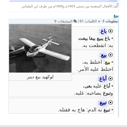
أُلِّفَ الأفعال المتعدية بين سنتي 1903م و1999م من طرف ابن الملياني.
بيغ
معلومات 1
: 🔹 الكلمات: 61 | 🎭 المشتقات: 9
⦿
باغ
:
•
باغ
يبيغ
بيغا
بيغت
به: انقطعت به.
⦿
بيغ
:
•
: اختلط به،
بيغ
اختلط عليه الأمر.
لوكهيد بيغ ديبر
⦿
أباغ
:
•
عليه
،
أباغ
بغى
و
بصاحبه: غلبه.
تبوغ
⦿
تبيغ
:
•
به الدم: هاج به فقتله.
تبيغ