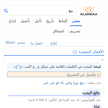
ألفاظ
تأريخ
تأثيل
تأصيل
إتباع
معنى
تصريف
اشتقاق
منتدى
About
إبلاغ
اتصل بنا
الأفعال المتعدية
1
ج*ع
لمحة
: للبحث عن الكلمات الثلاثية على شكل ج...ع اكتب «
»
تفاصيل عن المشروع
بيغ
بوغ
وغي
غا
غو
غى
غي
ذات صلة »
نتائج البحث
عدد القواميس: 4، عدد المداخل الكلي: 5 (0.04 ثانية)
نبذة