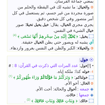
بمعني جماعة الفرسان.
و
: ما تشيه لك في اليقظة والحلم من
الخيال
②
صورة مجردة من غير جسم، ثم يستعمل في كل
أمر متصور وفي كل شخص دقيق.
يجري مجري
، يقال:
: صور
الخيال
خيل
يخيل
تخيلا
الشيء في النفس.
خيال
(4)
۝
:
﴿
إِلَيْهِ مِنْ سِحْرِهِمْ أَنَّهَا تَسْعَى ﴾
يخيل
يُخَيَّلُ
أي
يشبه له ويصور حتي بظن
حقيقة.
الخيال
و
: الكبر والظن في النفس بغرور وازدهاء.
الخيلاء
③
⦿
خول
:
• [!]
:
عدد المرات التي ذكرت في القرآن: 8
: #
خول
كذا: ملكه إياه.
خوله
1-
(1)
۝
:
﴿ وَتَرَكْتُمْ مَا
وَرَاءَ ظُهُورِكُمْ ﴾
خولناكم
خَوَّلْنَاكُمْ
: أخو الأم.
الخال
②
◈
جمعه
:
والحالة: أخت الأم.
أخوال
◈
جمعها
:
.
خالات
(2)
۝
:
﴿ وَبَنَاتِ
وَبَنَاتِ
﴾
.
خالك
خَالِكَ
خَالاتِكَ