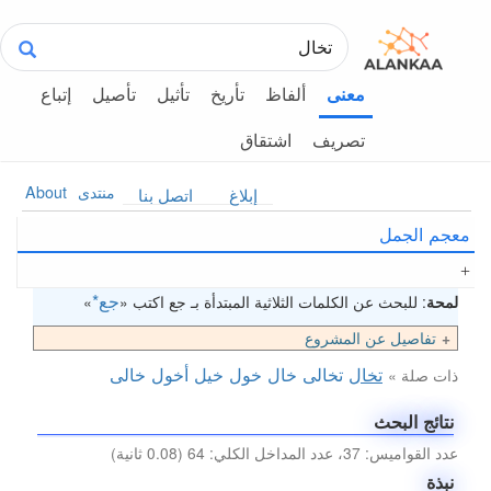
ألفاظ
تأريخ
تأثيل
تأصيل
إتباع
معنى
تصريف
اشتقاق
منتدى
About
إبلاغ
اتصل بنا
معجم الجمل
جع*
لمحة
: للبحث عن الكلمات الثلاثية المبتدأة بـ جع اكتب «
»
تفاصيل عن المشروع
تخال
تخالى
خال
خول
خيل
أخول
خالى
ذات صلة »
نتائج البحث
عدد القواميس: 37، عدد المداخل الكلي: 64 (0.08 ثانية)
نبذة