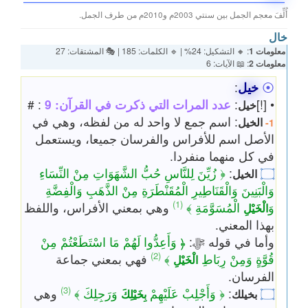
أُلِّفَ معجم الجمل بين سنتي 2003م و2010م من طرف الجمل.
خال
معلومات 1
: 🔸 التشكيل: 24% | 🔹 الكلمات: 185 | 🎭 المشتقات: 27
معلومات 2
: 📖 الآيات: 6
⦿
خيل
:
• [!]
:
عدد المرات التي ذكرت في القرآن: 9
: #
خيل
: اسم جمع لا واحد له من لفظه، وهي في
الخيل
1-
الأصل اسم للأفراس والفرسان جميعا، ويستعمل
في كل منهما منفردا.
۝
:
﴿ زُيِّنَ لِلنَّاسِ حُبُّ الشَّهَوَاتِ مِنْ النِّسَاءِ
الخيل
وَالْبَنِينَ وَالْقَنَاطِيرِ الْمُقَنْطَرَةِ مِنْ الذَّهَبِ وَالْفِضَّةِ
(1)
وَ
الْمُسَوَّمَةِ ﴾
وهي بمعني الأفراس، واللفظ
الْخَيْلِ
بهذا المعني.
وأما في قوله ﷻ:
﴿ وَأَعِدُّوا لَهُمْ مَا اسْتَطَعْتُمْ مِنْ
(2)
قُوَّةٍ وَمِنْ رِبَاطِ
﴾
فهي بمعني جماعة
الْخَيْلِ
الفرسان.
(3)
۝
:
﴿ وَأَجْلِبْ عَلَيْهِمْ
وَرَجِلِكَ ﴾
وهي
بخيلك
بِخَيْلِكَ