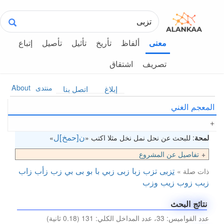
ألفاظ
تأريخ
تأثيل
تأصيل
إتباع
معنى
تصريف
اشتقاق
منتدى
About
إبلاغ
اتصل بنا
المعجم الغني
ن[حمخ]ل
لمحة
: للبحث عن نحل نمل نخل مثلا اكتب «
»
تفاصيل عن المشروع
تزبى
تزب
زبا
زبى
زبي
با
بو
بى
بي
زب
زأب
زاب
ذات صلة »
زبب
زوب
زيب
وزب
نتائج البحث
عدد القواميس: 33، عدد المداخل الكلي: 131 (0.18 ثانية)