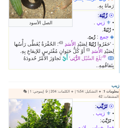
رَماهُ بِهِ.
⦿
زُبْيَة
:
•
⚜
زبي
.
الصل الأسود
.
•
زُبْيَةٌ
◈
جمع
:
.
زُبىً
🐹
- 'حَفَرُوا
لِصَيْدِ
الأَسَدِ
': الحُفْرَةُ يُغَطَّى رَأْسُها
زُبْيَةً
🐹
لِصَيْدِ
الأَسَدِ
أَوْ كُلُّ حَيَوانٍ مُفْتَرِسٍ للإيقاعِ بِهِ.
💬
ↂ
'بَلَغَ السَّيْل
'
أَيْ
تَجاوَزَ الأَمْرُ حُدودَهُ
الزُّبَى
بِتَفاقُمِهِ..
زبب
معلومات 1
: 🔸 التشكيل: 54% | 🔹 الكلمات: 204 | 🥭 إيموجي: 1 | 🎭
المشتقات: 42
⦿
تَزَبَّب
:
•
⚜
زبب
.
:
•
تَزَبَّبَ
فعل خماسي لازم
.