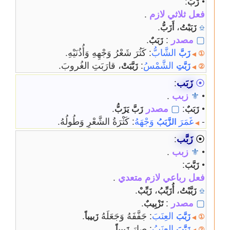
:
•
زَبَّ
فعل ثلاثي لازم
.
.
،
⎒
زَبَبْتُ
أَزَبُّ
▢
مصدر
:
.
زَبَبٌ
الشَّابُّ
: كَثُرَ شَعْرُ وَجْهِهِ وَأُذُنَيْهِ.
زَبَّ
①
◀
الشَّمْسُ
:
، قارَبَتِ الغُروبَ.
زَبَّتِ
زَبَّبَتْ
②
◀
⦿
زَبَب
:
•
⚜
زبب
.
•
:
▢
مصدر
.
زَبَبٌ
زَبَّ
يَزَبُّ
-
غَمَرَ
وَجْهَهُ
: كَثْرَةُ الشَّعْرِ وَطُولُهُ.
الزَّبَبُ
◀
⦿
زَبَّب
:
•
⚜
زبب
.
:
•
زَبَّبَ
فعل رباعي لازم متعدي
.
.
،
،
⎒
زَبَّبْتُ
أُزَبِّبُ
زَبِّبْ
▢
مصدر
:
.
تَزْبِيبٌ
العِنَبَ
: جَفَّفَهُ وَجَعَلَهُ
.
زَبَّبَ
زَبيباً
①
◀
العِنَبُ
: صارَ
.
زَبَّبَ
زَبيباً
②
◀