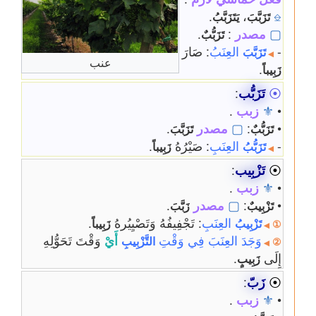
.
،
⎒
تَزَبَّبَ
يَتَزَبَّبُ
▢
مصدر
:
.
تَزَبُّبٌ
-
العِنَبُ
: صَارَ
تَزَبَّبَ
◀
عنب
.
زَبِيباً
⦿
تَزَبُّب
:
•
⚜
زبب
.
•
:
▢
مصدر
.
تَزَبُّبٌ
تَزَبَّبَ
-
العِنَبِ
: صَيْرُهُ
.
تَزَبُّبُ
زَبِيباً
◀
⦿
تَزْبِيب
:
•
⚜
زبب
.
•
:
▢
مصدر
.
تَزْبِيبٌ
زَبَّبَ
العِنَبِ
: تَجْفِيفُهُ وَتَصْيِيُرهُ
.
تَزْبِيبُ
زَبِيباً
①
◀
وَجَدَ العِنَبَ فِي وَقْتِ
أَيْ
وَقْتَ تَحَوُّلِهِ
التَّزْبِيبِ
②
◀
إِلَى
.
زَبِيبٍ
⦿
زَبّ
:
•
⚜
زبب
.