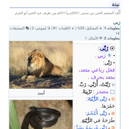
نبذة
أُلِّفَ المعجم الغني بين سنتي 2001م و2017م من طرف عبد الغني أبو العزم.
زبى
معلومات 1
: 🔸 التشكيل: 53% | 🔹 الكلمات: 81 | 🥭 إيموجي: 2 | 🎭 المشتقات:
14
معلومات 2
: 💬 الأمثال: 1
⦿
زَبَّى
:
•
⚜
زبي
.
:
•
زَبَّى
فعل رباعي متعد،
متعد بحرف
.
.
،
،
⎒
زَبَّبْتُ
أُزَبِّي
زَبِّ
▢
مصدر
:
.
تَزْبِيَةٌ
أسد
:
زَبَّى
الزُّبْيَةَ
①
◀
حَفَرَها.
الَّلحْمَ
:
زَبَّى
②
◀
طَرَحَهُ في
.
الزُّبْيَةِ
غَريمَهُ بِشَرٍّ
:
زَبَّى
③
◀