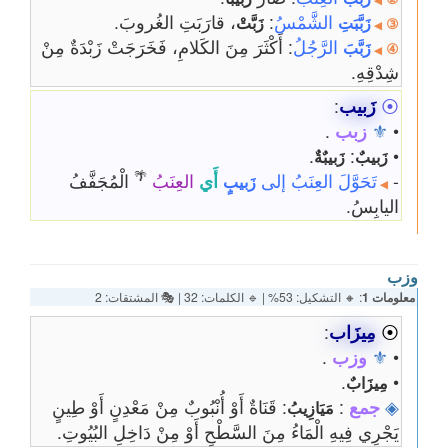
الشَّمْسُ
:
، قارَبَتِ الغُروبَ.
زَبَّبَتِ
زَبَّتْ
③
◀
الرَّجُلُ
: أَكْثَرَ مِنَ الكَلامِ، فَخَرَجَتْ زَبْدَةٌ مِنْ
زَبَّبَ
④
◀
شِدْقِهِ.
⦿
زَبيب
:
•
⚜
زبب
.
.
:
•
زَبيبٌ
زَبيبٌةٌ
🌴
-
تَحَوَّلَ العِنَبُ إلى
أَي
العِنَبُ
الْمُجَفَّفُ
زَبيبٍ
◀
اليابِسُ.
وزب
معلومات 1
: 🔸 التشكيل: 53% | 🔹 الكلمات: 32 | 🎭 المشتقات: 2
⦿
مِيزَاب
:
•
⚜
وزب
.
.
•
مِيزَابٌ
◈
جمع
:
: قَنَاةٌ أَوْ أُنْبُوبٌ مِنْ مَعْدِنٍ أَوْ طِينٍ
مَيَازِيبُ
يَجْرِي فِيهِ الْمَاءُ مِنَ السَّطْحِ أَوْ مِنْ دَاخِلِ البُيُوتِ.