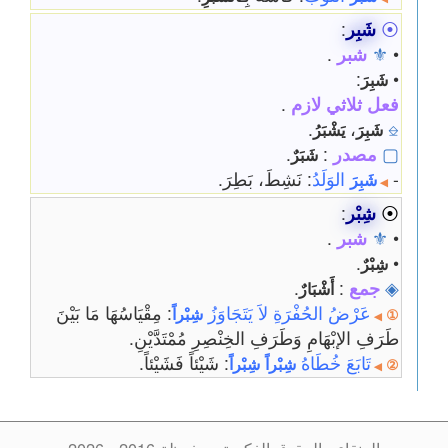
⦿
شَبِر
:
•
⚜
شبر
.
:
•
شَبِرَ
فعل ثلاثي لازم
.
.
،
⎒
شَبِرَ
يَشْبَرُ
▢
مصدر
:
.
شَبَرٌ
-
الوَلَدُ
: نَشِطَ، بَطِرَ.
شَبِرَ
◀
⦿
شِبْر
:
•
⚜
شبر
.
.
•
شِبْرٌ
◈
جمع
:
.
أَشْبَارٌ
عَرْضُ الحُفْرَةِ لاَ يَتَجَاوَزُ
: مِقْيَاسُهَا مَا بَيْنَ
شِبْراً
①
◀
طَرَفِ الإبْهَامِ وَطَرَفِ الخِنْصِرِ مُمْتَدَّيْنِ.
تَابَعَ خُطَاهُ
: شَيْئاً فَشَيْئاً.
شِبْراً
شِبْراً
②
◀