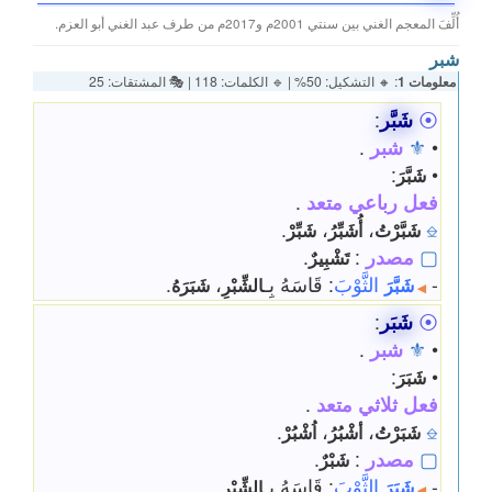
أُلِّفَ المعجم الغني بين سنتي 2001م و2017م من طرف عبد الغني أبو العزم.
شبر
معلومات 1
: 🔸 التشكيل: 50% | 🔹 الكلمات: 118 | 🎭 المشتقات: 25
⦿
شَبَّر
:
•
⚜
شبر
.
:
•
شَبَّرَ
فعل رباعي متعد
.
.
،
،
⎒
شَبَّرْتُ
أُشَبِّرُ
شَبِّرْ
▢
مصدر
:
.
تَشْبِيرٌ
-
الثَّوْبَ
: قَاسَهُ بِـ
،
.
شَبَّرَ
الشِّبْرِ
شَبَرَهُ
◀
⦿
شَبَر
:
•
⚜
شبر
.
:
•
شَبَرَ
فعل ثلاثي متعد
.
.
،
،
⎒
شَبَرْتُ
أشْبُرُ
اُشْبُرْ
▢
مصدر
:
.
شَبْرٌ
-
الثَّوْبَ
: قَاسَهُ بِـ
.
شَبَرَ
الشِّبْرِ
◀