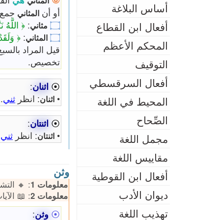
المثاني
أساس البلاغة
جمع
أو أن
المثاني
ُتَشَابِهاً
:
۝
أفعال ابن القطاع
مثاني
ْعاً مِنْ
:
۝
المثاني
المحكم الأعظم
المراد بالسبع من
تخصيص.
التوقيف
أفعال السرقسطي
:
اثنان
⦿
.
ثني
: انظر
•
اثنان
المحيط في اللغة
الصِّحاح
:
اثنتان
⦿
.
ثني
: انظر
•
اثنتان
مجمل اللغة
مقاييس اللغة
وثن
أفعال ابن القوطية
 🔹 الكلمات: 85 | 🎭 المشتقات: 11
معلومات 1
ديوان الأدب
 الآيات: 2
معلومات 2
تهذيب اللغة
:
وثن
⦿