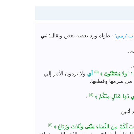
ب 'رمي'
- طواه ورد بعضه بعض ويقال:
ثني
..
.
(3)
﴾
أي
ولا يردون الأمر إلي
يَسْتَثْنُونَ
 من صرمها وقطعها.
(4)
ذَوَا عَدْلٍ مِنْكُمْ ﴾
.
نِ
د
.
أثنين
(6)
َ لَكُمْ مِنَ النِّسَاءِ
وَثُلاثَ وَرُبَاعَ ﴾
مَثْنَى
 العذاب أو لما
وتجدد حالا فحالا من فوائده