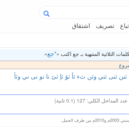
تباع
تصريف
اشتقاق
*جع
مات الثلاثية المنتهية بـ جع اكتب «
»
روع
ثنن
ثنى
ثني
وثن
ثء
ثأ
ثؤ
ثإ
ثئ
نا
نو
نى
ني
وثأ
طرف الجمل.