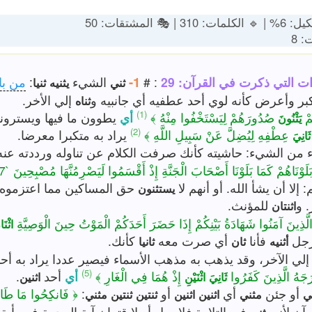
: 🔸 التشكيل: 6% | 
: 
1-
'رمي'
:
الشيء
: #
عدد المرات التي ذكرت في ا
ثنيا
يثنيه
ثني
إلي الأخر.
فلان عطفه أي تكبر وأعرض كأنه لوي أحد عط
ثناه
(1)
وون ما فيها ويسترونه..
أي
صُدُورَهُمْ لِيَسْتَخْفُوا مِنْهُ ﴾
﴿ أ
يَثْنُونَ
(2)
يراد به متكبرا معرضا.
عِطْفِهِ لِيُضِلَّ عَنْ سَبِيلِ اللَّهِ ﴾
ثَانِيَ
لشيء من الشيء: حاشيته كأنك صرفت الكلام عن تناوله ورددت
﴿ إِنَّا بَلَوْنَاهُمْ كَمَا بَلَوْنَا أَصْحَابَ الْجَنَّةِ إِذْ أَقْسَمُوا لَيَصْرِمُنَّهَا مُصْبِحِينَ 
عتزموه من صرمها وقطعها.
مشيئة الله بقولهم: إلا أن يش
يستثنون
للمؤنث.
- ل
اثنتان
﴿ يَا أَيُّهَا الَّذِينَ آمَنُوا شَهَادَةُ بَيْنِكُمْ إِذَا حَضَرَ أَحَدَكُمْ الْمَوْتُ حِينَ
ْنَانِ
كأنك.
أي صرت معه
فأنا
ويقا
ثانيا
ثان
أثنيه
لت: انضم أحدنا إلي الآخر، وقد يذهب به مذهب الأسماء فيصير 
(5)
.
أحد
أي
إِذْ هُمَا فِي الْغَارِ ﴾
﴿ إِذْ أَخْرَجَهُ الَّذِي
اثنين
اثْنَيْنِ
ثَانِيَ
َكُمْ مِنَ النِّسَاءِ
:
أو
أي
أو جئن
مثني
ثنتين
ثنتين
اثنين
اثنين
مثني
م
 يمل أو لا قتران آية الرحمة فيه بأية العذاب أو لما
القرآن 