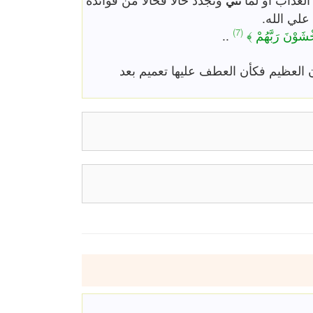
ثني
لي الله.
(7)
خْشَوْنَ رَبَّهُمْ ﴾
..
 العظيم فكأن العطف عليها تعميم بعد