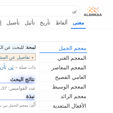
ألفاظ
تأريخ
تأثيل
تأصيل
إ
معنى
معجم الجمل
لمحة
: للبحث عن الكل
المعجم الغني
تفاصيل عن المش
ثن
ثأن
المعجم المعاصر
ذات صلة »
العامي الفصيح
نتائج البحث
المعجم الوسيط
عدد القواميس: 37، عدد المداخل الكلي: 127 (0.1 ثانية)
معجم الرائد
نبذة
الأفعال المتعدية
أُلِّفَ معجم الجمل بين سنتي 2003م و2010م من 