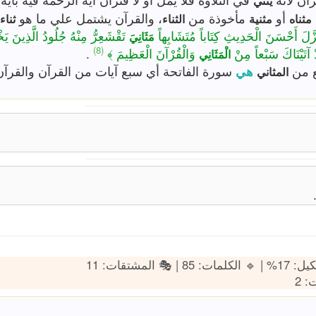
يثني
.
، والقرآن يشتمل علي ما هو
مأخوذة من
أو
ثناء
الثناء
مثنية
مثناه
ُلُودُ الَّذِينَ يَخْشَوْنَ رَبَّهُمْ ﴾
﴿ اللَّهُ نَزَّلَ أَحْسَنَ الْحَدِيثِ كِتَاباً م
مَثَانِيَ
(8)
.
وَالْقُرْآنَ الْعَظِيمَ ﴾
﴿ وَلَقَدْ آتَيْنَاكَ سَب
الْمَثَانِي
 والقرآن العظيم فكأن العطف عليها تعميم بعد
هي
قيل 
المثاني
: 🔸 التشكيل: 17% |
: 