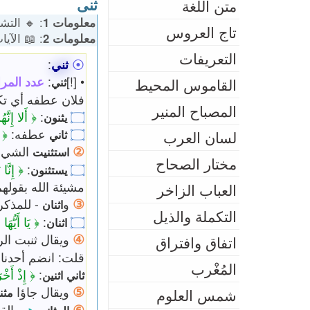
ثنى
متن اللغة
🔹 الكلمات: 310 | 🎭 المشتقات: 50
معلومات 1
تاج العروس
 الآيات: 8
معلومات 2
التعريفات
:
ثني
⦿
لقرآن: 29
:
• [!]
ثني
القاموس المحيط
فيه أي جانبيه و
المصباح المنير
َلا إِنَّهُمْ
:
۝
يثنون
﴿
عطفه:
۝
ثاني
لسان العرب
②
ه عنه.
استثنيت
مختار الصحاح
`17` وَلا
:
۝
يستثنون
أ الله. أو أنهم لا
العباب الزاخر
③
لمذكر. و
و
اثنان
التكملة والذيل
 الْوَصِيَّةِ
:
۝
اثنان
④
ل ثنبت الرجل
اتفاق وافتراق
عددا يراد به أحد
المُغْرب
نَ كَفَرُوا
:
اثنين
ثاني
⑤
ويقال جاؤا
ثني
شمس العلوم
⑥
لأنه
هي