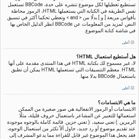
تستطيع تعطيلها لكل موضوع تنشره على حدة، BBCode تستعمل
نفس الطريقة في الكتابة التي يستعملها HTML، الرموز محاطة
بأقواس مربعة [ و ] بدلًا من < and > وتعطي تحكما أكثر في تنسيق
النص. لمزيد من المعلومات عن BBCode انظر الدليل الخاص بها
في شاشة كتابة الموضوع.
أعلى
هل أستطيع استعمال HTML؟
لا، غير مسموح لك بكتابة HTML في هذا المنتدى مقدمة على أنها
HTML. معظم التنسيقات التي تستعملها HTML يمكن أن تطبق
باستعمال BBCode بدلا منها.
أعلى
ما هي الابتسامات؟
الابتسامات أو الرموز الانفعالية هي صور صغيرة من الممكن
استعمالها للتعبير عن المشاعر باستعمال حروف قليلة، مثلًا
الرمزين :) تعني سعيد، :( تعني حزين. قائمة كاملة بالوجوه موجودة
عند تقديم موضوع أو رد جديد، حاول ألاّ تكثر من استعمال الوجوه،
فقد يجعل هذا الموضوع غير قابل للقراءة مما يدعو المشرف إلى