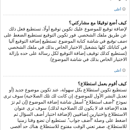
أعلى
كيف أضع توقيعًا مع مشاركتي؟
لإضافة توقيع للموضوع عليك تكوين توقيع أولًا، تستطيع فعل ذلك
عن طريق ملفك الشخصي. فور تكوين التوقيع تستطيع الضغط على
أضف توقيع
في شاشة كتابة الموضوع. تستطيع إضافة التوقيع آليا
في كتاباتك كلها بتشغيل الاختيار الخاص بذلك في ملفك الشخصي
(تستطيع كذلك توقيف إضافة التوقيع لكل رسالة على حده بإزالة
الاختيار الخاص بذلك في شاشة الموضوع).
أعلى
كيف أقوم بعمل استطلاع؟
تستطيع تكوين استطلاع بكل سهولة، عند تكوين موضوع جديد (أو
تعديل النشر الأول للموضوع، إن كانت لك تلك الصلاحية) سوف ترى
نموذج ”أضف استطلاع“ أسفل شاشة إضافة الموضوع (إن لم ترَ
هذه الإضافة قد لا يكون لك الصلاحية لذلك). سوف ترى عنوان
الاستطلاع واختيارين إضافيين (لإضافة اختيار أضف السؤال ثم
اضغط على وصلة ”أضف جواب“. تستطيع أن تضع وقتا زمنيا
للاستطلاع، صفر تعني الوقت مفتوح للاستطلاع. هناك حد أقصى