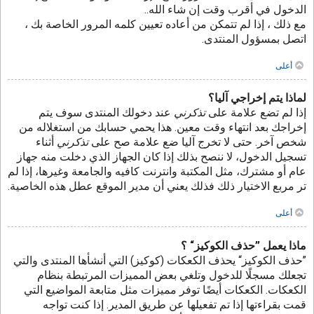
الدخول في أقرب وقت إن شاء الله..
مع ذلك ، إذا لم تتمكن من أعاده تعيين كلمه المرور الخاصة بك ،
اتصل بمسؤول المنتدى.
أعلى
لماذا يتم إخراجي آليا؟
إذا لم تضع علامة على
تذكرني
عند دخولك المنتدى سوف يتم
إخراجك بعد انتهاء وقت معين. هذا يحمي حسابك من استغلاله من
شخص آخر. حتى لا تخرج آليا ضع علامة صح على
تذكرني
أثناء
تسجيل الدخول، لا ننصح بذلك إذا كان الجهاز الذي دخلت منه جهاز
عام أو مشترك، مثل المكتبة وانترنت كافيه والجامعة وغيرها، إذا لم
تر مربع الاختيار ذلك فذلك يعني أن مدير الموقع عطل هذه الخاصية.
أعلى
ماذا يعمل ”حذف الكوكيز“ ؟
”حذف الكوكيز“ يحذف الكعكات (كوكيز) التي أنشأها المنتدى والتي
تجعلك مسجلًا للدخول وتلغي بعض المميزات المرتبطة بنظام
الكعكات. الكعكات أيضًا توفر مميزات مثل متابعة المواضيع التي
قمت بقراءتها إذا تم تفعيلها عن طريق المدير. إذا كنت تواجه