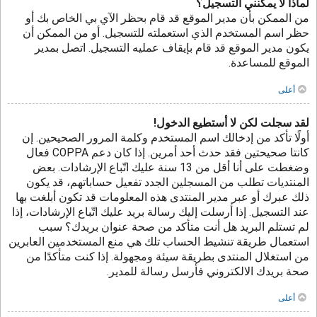
لماذا لا يمكنني التسجيل؟
من الممكن بأن مدير الموقع قد قام بحظر الآي بي الخاص بك أو
حظر اسم المستخدم الذي استعملته للتسجيل. أو من الممكن أن
يكون مدير الموقع قد قام بإيقاف عمليه التسجيل. اتصل بمدير
الموقع للمساعدة.
أعلى
لقد سجلت لكن لا أستطيع الدخول!
أولًا تأكد من إدخالك اسم المستخدم وكلمة المرور الصحيحين. إن
كانتا صحيحتين فقد حدث أحد أمرين. إذا كان دعم COPPA فعال
وضغطت على أنا أقل من 13 سنة عليك اتّباع الإرشادات. بعض
المنتديات تطلب من المسجلين الجدد تفعيل حساباتهم، قد يكون
ذلك عبرك أو عبر مدير المنتدى هذه المعلومات قد تكون أبلغت بها
عند التسجيل. إذا أرسلت إليك رسالة بريد عليك اتّباع الإرشادات، إذا
لم تستلم البريد هل أنت متأكد من صحة عنوان بريدك؟ سبب
استعمال طريقة تنشيط الحساب تلك هي منع المستخدمين العابرين
من استغلال المنتدى بطريقة سيئة ومجهولة. إذا كنت متأكدًا من
صحة بريدك الالكتروني فأرسل رسالة للمدير.
أعلى