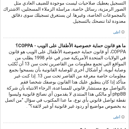
التسجيل يعطيك صلاحيات ليست موجودة للضيف العادي مثل
الصور الرمزية، رسائل خاصة، مراسلة الزملاء المسجلين، الاشتراك
بالمجموعات الخاصة، وغيرها. لن يستغرق تسجيلك سوى دقائق
معدودة لذا ننصحك بالتسجيل.
أعلى
ما هو قانون حماية خصوصية الأطفال على الويب - COPPA؟
COPPA، أو قانون حماية خصوصية الأطفال على الويب هو قانون
في الولايات المتحدة الأمريكية صدر في عام 1998 يطلب من
المواقع التي تجمع معلومات من القاصرين تحت سن 13 أن تُكتَب
وصاية أبوية، أو أشكال أخرى للوصاية القانونية بأن يسمحوا بجمع
معلومات خاصة معرفة من القاصر تحت سن 13. إذا كنت غير
متأكد إذا كان ينطبق عليك هذا القانون بوصفك شخصا فقم
بالتواصل مع مستشار قانوني للمساعدة، الرجاء الانتباه بأن شركة
phpBB أو مالكي هذا المنتدى لا يقدمون أي نصائح قانونية وليسوا
نقطة تواصل قانوني بأي نوع، ما عدا المكتوب في سؤال ”من اتصل
به بخصوص مواضيع أو ردود غير قانونية أو غير لائقة؟“ .
أعلى