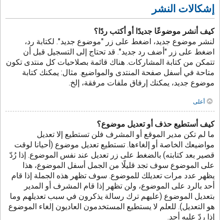
إشكالات النشر
كيف أنشر موضوعًا جديدًا أو أكتب ردًا؟
لنشر موضوع جديد، اضغط على زر "موضوع جديد". لكتابة رد،
اضغط على زر "أضف رد جديد". قد تحتاج إلى التسجيل قبل أن
تتمكن من كتابة المشاركات. هناك قائمة بصلاحيات كل منتدى تكون
متاحة في أسفل صفحة المنتدى والمواضيع. مثال: يمكنك كتابة
موضوع جديد، يمكنك إرفاق ملفات مرفقة، إلخ.
أعلى
كيف أستطيع حذف أو تعديل موضوع؟
ما لم تكن مدير الموقع أو المشرف فلن تستطيع إلا تعديل
مواضيعك الخاصة أو إلغاءها. تستطيع تعديل موضوع (أحيانا لوقت
قصير بعد كتابته) بالضغط على زر تعديل عند نفس الموضوع. إذا رُدّ
على الموضوع سوف تجد قليلًا من الجمل أسفل الموضوع، هذا
يظهر عدد مرات تعديلك للموضوع. سوف تظهر هذه الجملة إذا قام
أحد بالرد على الموضوع، ولن تظهر إذا قام المشرف أو المدير
بتعديل الموضوع (عليهم ترك رسالة يذكرون في سبب تعديلهم وما
هو التعديل). للعلم لا يستطيع المستخدمون العاديون إلغاء الموضوع
إذا ردّ عليه أحد.