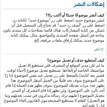
إشكالات النشر
كيف أنشر موضوعًا جديدًا أو أكتب ردًا؟
لنشر موضوع جديد، اضغط على زر "موضوع جديد". لكتابة رد،
اضغط على زر "أضف رد جديد". قد تحتاج إلى التسجيل قبل أن
تتمكن من كتابة المشاركات. هناك قائمة بصلاحيات كل منتدى تكون
متاحة في أسفل صفحة المنتدى والمواضيع. مثال: يمكنك كتابة
موضوع جديد، يمكنك إرفاق ملفات مرفقة، إلخ.
أعلى
كيف أستطيع حذف أو تعديل موضوع؟
ما لم تكن مدير الموقع أو المشرف فلن تستطيع إلا تعديل
مواضيعك الخاصة أو إلغاءها. تستطيع تعديل موضوع (أحيانا لوقت
قصير بعد كتابته) بالضغط على زر تعديل عند نفس الموضوع. إذا رُدّ
على الموضوع سوف تجد قليلًا من الجمل أسفل الموضوع، هذا
يظهر عدد مرات تعديلك للموضوع. سوف تظهر هذه الجملة إذا قام
أحد بالرد على الموضوع، ولن تظهر إذا قام المشرف أو المدير
بتعديل الموضوع (عليهم ترك رسالة يذكرون في سبب تعديلهم وما
هو التعديل). للعلم لا يستطيع المستخدمون العاديون إلغاء الموضوع
إذا ردّ عليه أحد.