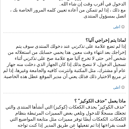
الدخول في أقرب وقت إن شاء الله..
مع ذلك ، إذا لم تتمكن من أعاده تعيين كلمه المرور الخاصة بك ،
اتصل بمسؤول المنتدى.
أعلى
لماذا يتم إخراجي آليا؟
إذا لم تضع علامة على
تذكرني
عند دخولك المنتدى سوف يتم
إخراجك بعد انتهاء وقت معين. هذا يحمي حسابك من استغلاله من
شخص آخر. حتى لا تخرج آليا ضع علامة صح على
تذكرني
أثناء
تسجيل الدخول، لا ننصح بذلك إذا كان الجهاز الذي دخلت منه جهاز
عام أو مشترك، مثل المكتبة وانترنت كافيه والجامعة وغيرها، إذا لم
تر مربع الاختيار ذلك فذلك يعني أن مدير الموقع عطل هذه الخاصية.
أعلى
ماذا يعمل ”حذف الكوكيز“ ؟
”حذف الكوكيز“ يحذف الكعكات (كوكيز) التي أنشأها المنتدى والتي
تجعلك مسجلًا للدخول وتلغي بعض المميزات المرتبطة بنظام
الكعكات. الكعكات أيضًا توفر مميزات مثل متابعة المواضيع التي
قمت بقراءتها إذا تم تفعيلها عن طريق المدير. إذا كنت تواجه