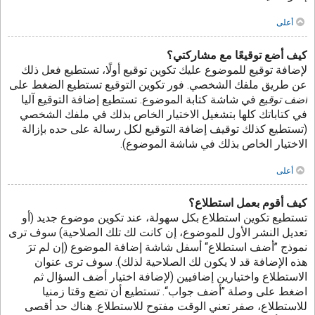
أعلى
كيف أضع توقيعًا مع مشاركتي؟
لإضافة توقيع للموضوع عليك تكوين توقيع أولًا، تستطيع فعل ذلك
عن طريق ملفك الشخصي. فور تكوين التوقيع تستطيع الضغط على
أضف توقيع
في شاشة كتابة الموضوع. تستطيع إضافة التوقيع آليا
في كتاباتك كلها بتشغيل الاختيار الخاص بذلك في ملفك الشخصي
(تستطيع كذلك توقيف إضافة التوقيع لكل رسالة على حده بإزالة
الاختيار الخاص بذلك في شاشة الموضوع).
أعلى
كيف أقوم بعمل استطلاع؟
تستطيع تكوين استطلاع بكل سهولة، عند تكوين موضوع جديد (أو
تعديل النشر الأول للموضوع، إن كانت لك تلك الصلاحية) سوف ترى
نموذج ”أضف استطلاع“ أسفل شاشة إضافة الموضوع (إن لم ترَ
هذه الإضافة قد لا يكون لك الصلاحية لذلك). سوف ترى عنوان
الاستطلاع واختيارين إضافيين (لإضافة اختيار أضف السؤال ثم
اضغط على وصلة ”أضف جواب“. تستطيع أن تضع وقتا زمنيا
للاستطلاع، صفر تعني الوقت مفتوح للاستطلاع. هناك حد أقصى