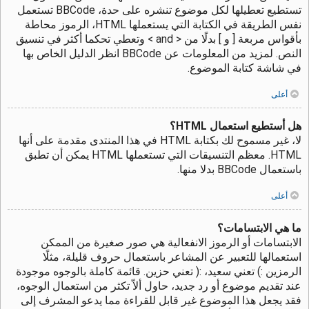
تستطيع تعطيلها لكل موضوع تنشره على حدة، BBCode تستعمل
نفس الطريقة في الكتابة التي يستعملها HTML، الرموز محاطة
بأقواس مربعة [ و ] بدلًا من < and > وتعطي تحكما أكثر في تنسيق
النص. لمزيد من المعلومات عن BBCode انظر الدليل الخاص بها
في شاشة كتابة الموضوع.
أعلى
هل أستطيع استعمال HTML؟
لا، غير مسموح لك بكتابة HTML في هذا المنتدى مقدمة على أنها
HTML. معظم التنسيقات التي تستعملها HTML يمكن أن تطبق
باستعمال BBCode بدلا منها.
أعلى
ما هي الابتسامات؟
الابتسامات أو الرموز الانفعالية هي صور صغيرة من الممكن
استعمالها للتعبير عن المشاعر باستعمال حروف قليلة، مثلًا
الرمزين :) تعني سعيد، :( تعني حزين. قائمة كاملة بالوجوه موجودة
عند تقديم موضوع أو رد جديد، حاول ألاّ تكثر من استعمال الوجوه،
فقد يجعل هذا الموضوع غير قابل للقراءة مما يدعو المشرف إلى