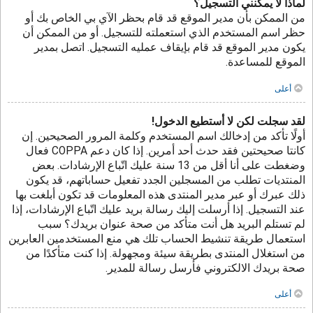
لماذا لا يمكنني التسجيل؟
من الممكن بأن مدير الموقع قد قام بحظر الآي بي الخاص بك أو
حظر اسم المستخدم الذي استعملته للتسجيل. أو من الممكن أن
يكون مدير الموقع قد قام بإيقاف عمليه التسجيل. اتصل بمدير
الموقع للمساعدة.
أعلى
لقد سجلت لكن لا أستطيع الدخول!
أولًا تأكد من إدخالك اسم المستخدم وكلمة المرور الصحيحين. إن
كانتا صحيحتين فقد حدث أحد أمرين. إذا كان دعم COPPA فعال
وضغطت على أنا أقل من 13 سنة عليك اتّباع الإرشادات. بعض
المنتديات تطلب من المسجلين الجدد تفعيل حساباتهم، قد يكون
ذلك عبرك أو عبر مدير المنتدى هذه المعلومات قد تكون أبلغت بها
عند التسجيل. إذا أرسلت إليك رسالة بريد عليك اتّباع الإرشادات، إذا
لم تستلم البريد هل أنت متأكد من صحة عنوان بريدك؟ سبب
استعمال طريقة تنشيط الحساب تلك هي منع المستخدمين العابرين
من استغلال المنتدى بطريقة سيئة ومجهولة. إذا كنت متأكدًا من
صحة بريدك الالكتروني فأرسل رسالة للمدير.
أعلى