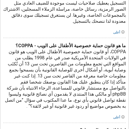
التسجيل يعطيك صلاحيات ليست موجودة للضيف العادي مثل
الصور الرمزية، رسائل خاصة، مراسلة الزملاء المسجلين، الاشتراك
بالمجموعات الخاصة، وغيرها. لن يستغرق تسجيلك سوى دقائق
معدودة لذا ننصحك بالتسجيل.
أعلى
ما هو قانون حماية خصوصية الأطفال على الويب - COPPA؟
COPPA، أو قانون حماية خصوصية الأطفال على الويب هو قانون
في الولايات المتحدة الأمريكية صدر في عام 1998 يطلب من
المواقع التي تجمع معلومات من القاصرين تحت سن 13 أن تُكتَب
وصاية أبوية، أو أشكال أخرى للوصاية القانونية بأن يسمحوا بجمع
معلومات خاصة معرفة من القاصر تحت سن 13. إذا كنت غير
متأكد إذا كان ينطبق عليك هذا القانون بوصفك شخصا فقم
بالتواصل مع مستشار قانوني للمساعدة، الرجاء الانتباه بأن شركة
phpBB أو مالكي هذا المنتدى لا يقدمون أي نصائح قانونية وليسوا
نقطة تواصل قانوني بأي نوع، ما عدا المكتوب في سؤال ”من اتصل
به بخصوص مواضيع أو ردود غير قانونية أو غير لائقة؟“ .
أعلى