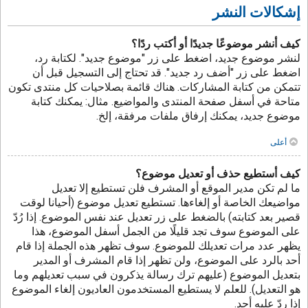
إشكالات النشر
كيف أنشر موضوعًا جديدًا أو أكتب ردًا؟
لنشر موضوع جديد، اضغط على زر "موضوع جديد". لكتابة رد،
اضغط على زر "أضف رد جديد". قد تحتاج إلى التسجيل قبل أن
تتمكن من كتابة المشاركات. هناك قائمة بصلاحيات كل منتدى تكون
متاحة في أسفل صفحة المنتدى والمواضيع. مثال: يمكنك كتابة
موضوع جديد، يمكنك إرفاق ملفات مرفقة، إلخ.
أعلى
كيف أستطيع حذف أو تعديل موضوع؟
ما لم تكن مدير الموقع أو المشرف فلن تستطيع إلا تعديل
مواضيعك الخاصة أو إلغاءها. تستطيع تعديل موضوع (أحيانا لوقت
قصير بعد كتابته) بالضغط على زر تعديل عند نفس الموضوع. إذا رُدّ
على الموضوع سوف تجد قليلًا من الجمل أسفل الموضوع، هذا
يظهر عدد مرات تعديلك للموضوع. سوف تظهر هذه الجملة إذا قام
أحد بالرد على الموضوع، ولن تظهر إذا قام المشرف أو المدير
بتعديل الموضوع (عليهم ترك رسالة يذكرون في سبب تعديلهم وما
هو التعديل). للعلم لا يستطيع المستخدمون العاديون إلغاء الموضوع
إذا ردّ عليه أحد.