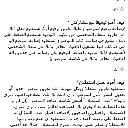
أعلى
كيف أضع توقيعًا مع مشاركتي؟
لإضافة توقيع للموضوع عليك تكوين توقيع أولًا، تستطيع فعل ذلك
عن طريق ملفك الشخصي. فور تكوين التوقيع تستطيع الضغط على
أضف توقيع
في شاشة كتابة الموضوع. تستطيع إضافة التوقيع آليا
في كتاباتك كلها بتشغيل الاختيار الخاص بذلك في ملفك الشخصي
(تستطيع كذلك توقيف إضافة التوقيع لكل رسالة على حده بإزالة
الاختيار الخاص بذلك في شاشة الموضوع).
أعلى
كيف أقوم بعمل استطلاع؟
تستطيع تكوين استطلاع بكل سهولة، عند تكوين موضوع جديد (أو
تعديل النشر الأول للموضوع، إن كانت لك تلك الصلاحية) سوف ترى
نموذج ”أضف استطلاع“ أسفل شاشة إضافة الموضوع (إن لم ترَ
هذه الإضافة قد لا يكون لك الصلاحية لذلك). سوف ترى عنوان
الاستطلاع واختيارين إضافيين (لإضافة اختيار أضف السؤال ثم
اضغط على وصلة ”أضف جواب“. تستطيع أن تضع وقتا زمنيا
للاستطلاع، صفر تعني الوقت مفتوح للاستطلاع. هناك حد أقصى