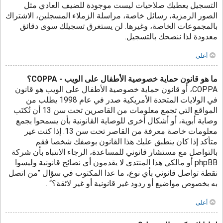
التسجيل يعطيك صلاحيات ليست موجودة للضيف العادي مثل
الصور الرمزية، رسائل خاصة، مراسلة الزملاء المسجلين، الاشتراك
بالمجموعات الخاصة، وغيرها. لن يستغرق تسجيلك سوى دقائق
معدودة لذا ننصحك بالتسجيل.
أعلى
ما هو قانون حماية خصوصية الأطفال على الويب - COPPA؟
COPPA، أو قانون حماية خصوصية الأطفال على الويب هو قانون
في الولايات المتحدة الأمريكية صدر في عام 1998 يطلب من
المواقع التي تجمع معلومات من القاصرين تحت سن 13 أن تُكتَب
وصاية أبوية، أو أشكال أخرى للوصاية القانونية بأن يسمحوا بجمع
معلومات خاصة معرفة من القاصر تحت سن 13. إذا كنت غير
متأكد إذا كان ينطبق عليك هذا القانون بوصفك شخصا فقم
بالتواصل مع مستشار قانوني للمساعدة، الرجاء الانتباه بأن شركة
phpBB أو مالكي هذا المنتدى لا يقدمون أي نصائح قانونية وليسوا
نقطة تواصل قانوني بأي نوع، ما عدا المكتوب في سؤال ”من اتصل
به بخصوص مواضيع أو ردود غير قانونية أو غير لائقة؟“ .
أعلى