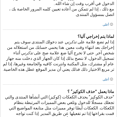
الدخول في أقرب وقت إن شاء الله..
مع ذلك ، إذا لم تتمكن من أعاده تعيين كلمه المرور الخاصة بك ،
اتصل بمسؤول المنتدى.
أعلى
لماذا يتم إخراجي آليا؟
إذا لم تضع علامة على
تذكرني
عند دخولك المنتدى سوف يتم
إخراجك بعد انتهاء وقت معين. هذا يحمي حسابك من استغلاله من
شخص آخر. حتى لا تخرج آليا ضع علامة صح على
تذكرني
أثناء
تسجيل الدخول، لا ننصح بذلك إذا كان الجهاز الذي دخلت منه جهاز
عام أو مشترك، مثل المكتبة وانترنت كافيه والجامعة وغيرها، إذا لم
تر مربع الاختيار ذلك فذلك يعني أن مدير الموقع عطل هذه الخاصية.
أعلى
ماذا يعمل ”حذف الكوكيز“ ؟
”حذف الكوكيز“ يحذف الكعكات (كوكيز) التي أنشأها المنتدى والتي
تجعلك مسجلًا للدخول وتلغي بعض المميزات المرتبطة بنظام
الكعكات. الكعكات أيضًا توفر مميزات مثل متابعة المواضيع التي
قمت بقراءتها إذا تم تفعيلها عن طريق المدير. إذا كنت تواجه