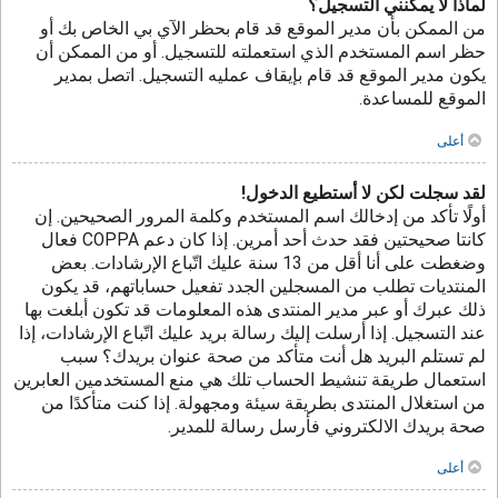
لماذا لا يمكنني التسجيل؟
من الممكن بأن مدير الموقع قد قام بحظر الآي بي الخاص بك أو
حظر اسم المستخدم الذي استعملته للتسجيل. أو من الممكن أن
يكون مدير الموقع قد قام بإيقاف عمليه التسجيل. اتصل بمدير
الموقع للمساعدة.
أعلى
لقد سجلت لكن لا أستطيع الدخول!
أولًا تأكد من إدخالك اسم المستخدم وكلمة المرور الصحيحين. إن
كانتا صحيحتين فقد حدث أحد أمرين. إذا كان دعم COPPA فعال
وضغطت على أنا أقل من 13 سنة عليك اتّباع الإرشادات. بعض
المنتديات تطلب من المسجلين الجدد تفعيل حساباتهم، قد يكون
ذلك عبرك أو عبر مدير المنتدى هذه المعلومات قد تكون أبلغت بها
عند التسجيل. إذا أرسلت إليك رسالة بريد عليك اتّباع الإرشادات، إذا
لم تستلم البريد هل أنت متأكد من صحة عنوان بريدك؟ سبب
استعمال طريقة تنشيط الحساب تلك هي منع المستخدمين العابرين
من استغلال المنتدى بطريقة سيئة ومجهولة. إذا كنت متأكدًا من
صحة بريدك الالكتروني فأرسل رسالة للمدير.
أعلى