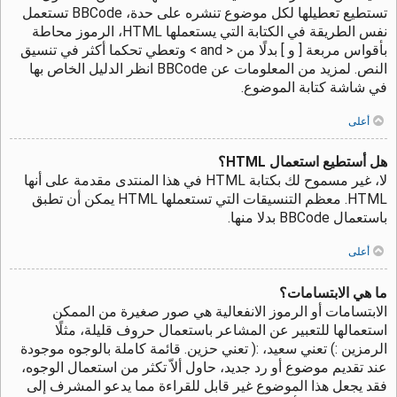
تستطيع تعطيلها لكل موضوع تنشره على حدة، BBCode تستعمل
نفس الطريقة في الكتابة التي يستعملها HTML، الرموز محاطة
بأقواس مربعة [ و ] بدلًا من < and > وتعطي تحكما أكثر في تنسيق
النص. لمزيد من المعلومات عن BBCode انظر الدليل الخاص بها
في شاشة كتابة الموضوع.
أعلى
هل أستطيع استعمال HTML؟
لا، غير مسموح لك بكتابة HTML في هذا المنتدى مقدمة على أنها
HTML. معظم التنسيقات التي تستعملها HTML يمكن أن تطبق
باستعمال BBCode بدلا منها.
أعلى
ما هي الابتسامات؟
الابتسامات أو الرموز الانفعالية هي صور صغيرة من الممكن
استعمالها للتعبير عن المشاعر باستعمال حروف قليلة، مثلًا
الرمزين :) تعني سعيد، :( تعني حزين. قائمة كاملة بالوجوه موجودة
عند تقديم موضوع أو رد جديد، حاول ألاّ تكثر من استعمال الوجوه،
فقد يجعل هذا الموضوع غير قابل للقراءة مما يدعو المشرف إلى