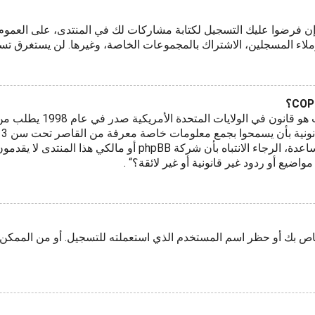
قع إن فرضوا عليك التسجيل لكتابة مشاركات لك في المنتدى، على الع
ملاء المسجلين، الاشتراك بالمجموعات الخاصة، وغيرها. لن يستغرق ت
COPPA، أو قانون حماية خص
بوصفك شخصا فقم بالتواصل مع مستشار قانوني للمساعدة، الرجاء الا
يع أو ردود غير قانونية أو غير لائقة؟“ .
اص بك أو حظر اسم المستخدم الذي استعملته للتسجيل. أو من الممكن أ