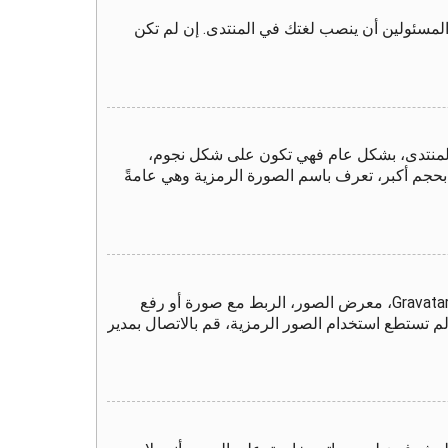
المسئولين أن ينصب لغتك في المنتدى. إن لم تكن
المنتدى، بشكل عام فهي تكون على شكل نجوم،
 بحجم أكبر، تعرف باسم الصورة الرمزية وهي عامةً
من خلال لوحة التحكم الخاصة بك، تحت بند "الملف الشخصي" يمكنك وضع صورة رمزية لك عن طريق واحدة من أربع طرق: Gravatar، معرض الصور، الربط مع صورة أو رفع
م تستطع استخدام الصور الرمزية، قم بالاتصال بمدير