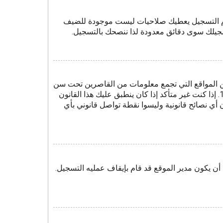
موم التسجيل يعطيك صلاحيات ليست موجودة للضيف
سجيلك سوى دقائق معدودة لذا ننصحك بالتسجيل.
وصية الأطفال على الويب هو قانون في الولايات المتحدة الأمريكية صدر في عام 1998 يطلب من المواقع التي تجمع معلومات من القاصرين تحت سن
13 أن تُكتَب وصاية أبوية، أو أشكال أخرى للوصاية القانونية بأن يسمحوا بجمع معلومات خاصة معرفة من القاصر تحت سن 13. إذا كنت غير متأكد إذا كان ينطبق عليك هذا القانون
نتباه بأن شركة phpBB أو مالكي هذا المنتدى لا يقدمون أي نصائح قانونية وليسوا نقطة تواصل قانوني بأي
ن يكون مدير الموقع قد قام بإيقاف عمليه التسجيل.