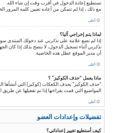
تستطيع إعادة الدخول في أقرب وقت إن شاء الله..
مع ذلك ، إذا لم تتمكن من أعاده تعيين كلمه المرور ا
أعلى
لماذا يتم إخراجي آليا؟
إذا لم تضع علامة على
تذكرني
عند دخولك المنتدى سوف
تذكرني
أثناء تسجيل الدخول، لا ننصح بذلك إذا كان الجه
أن مدير الموقع عطل هذه الخاصية.
أعلى
ماذا يعمل ”حذف الكوكيز“ ؟
”حذف الكوكيز“ يحذف الكعكات (كوكيز) التي أنشأها ال
المواضيع التي قمت بقراءتها إذا تم تفعيلها عن طريق
أعلى
تفضيلات وإعدادات العضو
كيف أستطيع تغيير إعداداتي؟