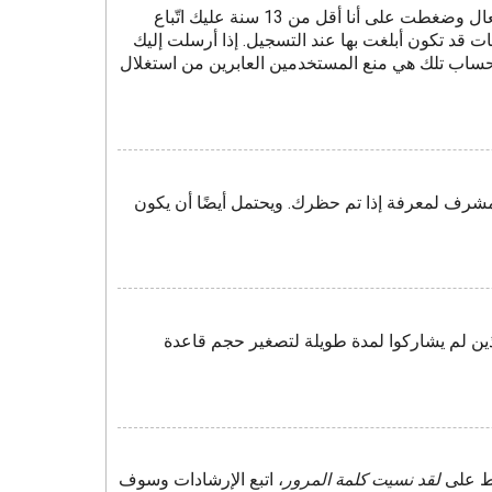
أولًا تأكد من إدخالك اسم المستخدم وكلمة المرور الصحيحين. إن كانتا صحيحتين فقد حدث أحد أمرين. إذا كان دعم COPPA فعال وضغطت على أنا أقل من 13 سنة عليك اتّباع
 قد تكون أبلغت بها عند التسجيل. إذا أرسلت إليك
لحساب تلك هي منع المستخدمين العابرين من استغلال
مشرف لمعرفة إذا تم حظرك. ويحتمل أيضًا أن يكون
ين لم يشاركوا لمدة طويلة لتصغير حجم قاعدة
غط على
لقد نسيت كلمة المرور
، اتبع الإرشادات وسوف