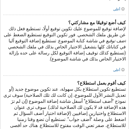
أعلى
كيف أضع توقيعًا مع مشاركتي؟
لإضافة توقيع للموضوع عليك تكوين توقيع أولًا، تستطيع فعل ذلك
عن طريق ملفك الشخصي. فور تكوين التوقيع تستطيع الضغط على
أضف توقيع
في شاشة كتابة الموضوع. تستطيع إضافة التوقيع آليا
في كتاباتك كلها بتشغيل الاختيار الخاص بذلك في ملفك الشخصي
(تستطيع كذلك توقيف إضافة التوقيع لكل رسالة على حده بإزالة
الاختيار الخاص بذلك في شاشة الموضوع).
أعلى
كيف أقوم بعمل استطلاع؟
تستطيع تكوين استطلاع بكل سهولة، عند تكوين موضوع جديد (أو
تعديل النشر الأول للموضوع، إن كانت لك تلك الصلاحية) سوف ترى
نموذج ”أضف استطلاع“ أسفل شاشة إضافة الموضوع (إن لم ترَ
هذه الإضافة قد لا يكون لك الصلاحية لذلك). سوف ترى عنوان
الاستطلاع واختيارين إضافيين (لإضافة اختيار أضف السؤال ثم
اضغط على وصلة ”أضف جواب“. تستطيع أن تضع وقتا زمنيا
للاستطلاع، صفر تعني الوقت مفتوح للاستطلاع. هناك حد أقصى