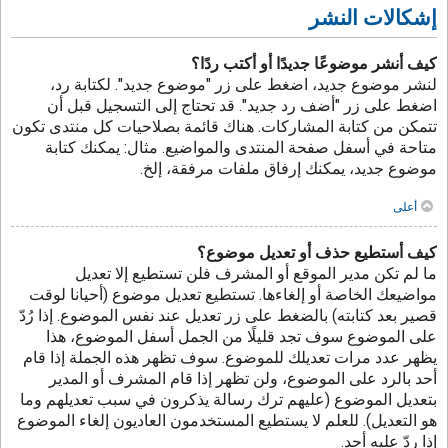
إشكالات النشر
كيف أنشر موضوعًا جديدًا أو أكتب ردًا؟
لنشر موضوع جديد، اضغط على زر "موضوع جديد". لكتابة رد،
اضغط على زر "أضف رد جديد". قد تحتاج إلى التسجيل قبل أن
تتمكن من كتابة المشاركات. هناك قائمة بصلاحيات كل منتدى تكون
متاحة في أسفل صفحة المنتدى والمواضيع. مثال: يمكنك كتابة
موضوع جديد، يمكنك إرفاق ملفات مرفقة، إلخ.
أعلى
كيف أستطيع حذف أو تعديل موضوع؟
ما لم تكن مدير الموقع أو المشرف فلن تستطيع إلا تعديل
مواضيعك الخاصة أو إلغاءها. تستطيع تعديل موضوع (أحيانا لوقت
قصير بعد كتابته) بالضغط على زر تعديل عند نفس الموضوع. إذا رُدّ
على الموضوع سوف تجد قليلًا من الجمل أسفل الموضوع، هذا
يظهر عدد مرات تعديلك للموضوع. سوف تظهر هذه الجملة إذا قام
أحد بالرد على الموضوع، ولن تظهر إذا قام المشرف أو المدير
بتعديل الموضوع (عليهم ترك رسالة يذكرون في سبب تعديلهم وما
هو التعديل). للعلم لا يستطيع المستخدمون العاديون إلغاء الموضوع
إذا ردّ عليه أحد.