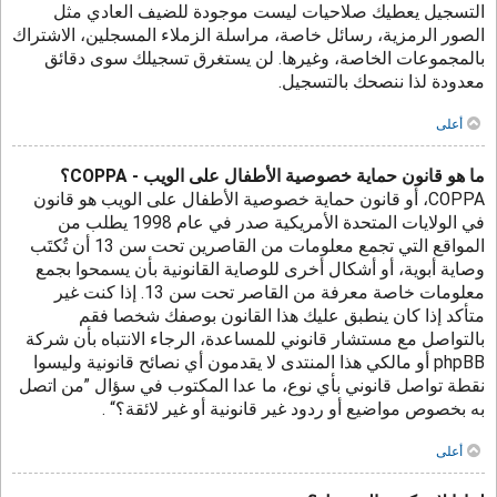
التسجيل يعطيك صلاحيات ليست موجودة للضيف العادي مثل
الصور الرمزية، رسائل خاصة، مراسلة الزملاء المسجلين، الاشتراك
بالمجموعات الخاصة، وغيرها. لن يستغرق تسجيلك سوى دقائق
معدودة لذا ننصحك بالتسجيل.
أعلى
ما هو قانون حماية خصوصية الأطفال على الويب - COPPA؟
COPPA، أو قانون حماية خصوصية الأطفال على الويب هو قانون
في الولايات المتحدة الأمريكية صدر في عام 1998 يطلب من
المواقع التي تجمع معلومات من القاصرين تحت سن 13 أن تُكتَب
وصاية أبوية، أو أشكال أخرى للوصاية القانونية بأن يسمحوا بجمع
معلومات خاصة معرفة من القاصر تحت سن 13. إذا كنت غير
متأكد إذا كان ينطبق عليك هذا القانون بوصفك شخصا فقم
بالتواصل مع مستشار قانوني للمساعدة، الرجاء الانتباه بأن شركة
phpBB أو مالكي هذا المنتدى لا يقدمون أي نصائح قانونية وليسوا
نقطة تواصل قانوني بأي نوع، ما عدا المكتوب في سؤال ”من اتصل
به بخصوص مواضيع أو ردود غير قانونية أو غير لائقة؟“ .
أعلى