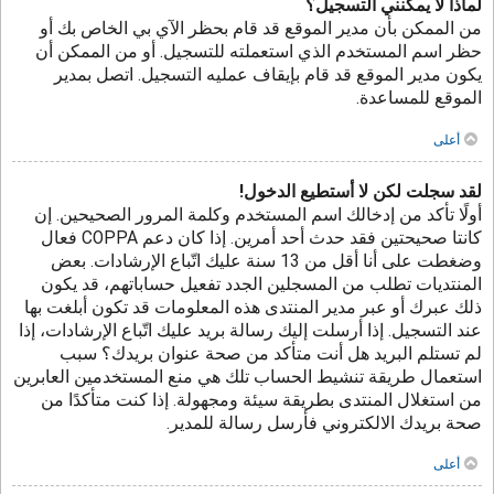
لماذا لا يمكنني التسجيل؟
من الممكن بأن مدير الموقع قد قام بحظر الآي بي الخاص بك أو
حظر اسم المستخدم الذي استعملته للتسجيل. أو من الممكن أن
يكون مدير الموقع قد قام بإيقاف عمليه التسجيل. اتصل بمدير
الموقع للمساعدة.
أعلى
لقد سجلت لكن لا أستطيع الدخول!
أولًا تأكد من إدخالك اسم المستخدم وكلمة المرور الصحيحين. إن
كانتا صحيحتين فقد حدث أحد أمرين. إذا كان دعم COPPA فعال
وضغطت على أنا أقل من 13 سنة عليك اتّباع الإرشادات. بعض
المنتديات تطلب من المسجلين الجدد تفعيل حساباتهم، قد يكون
ذلك عبرك أو عبر مدير المنتدى هذه المعلومات قد تكون أبلغت بها
عند التسجيل. إذا أرسلت إليك رسالة بريد عليك اتّباع الإرشادات، إذا
لم تستلم البريد هل أنت متأكد من صحة عنوان بريدك؟ سبب
استعمال طريقة تنشيط الحساب تلك هي منع المستخدمين العابرين
من استغلال المنتدى بطريقة سيئة ومجهولة. إذا كنت متأكدًا من
صحة بريدك الالكتروني فأرسل رسالة للمدير.
أعلى