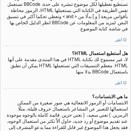
تستطيع تعطيلها لكل موضوع تنشره على حدة، BBCode تستعمل
نفس الطريقة في الكتابة التي يستعملها HTML، الرموز محاطة
بأقواس مربعة [ و ] بدلًا من < and > وتعطي تحكما أكثر في تنسيق
النص. لمزيد من المعلومات عن BBCode انظر الدليل الخاص بها
في شاشة كتابة الموضوع.
أعلى
هل أستطيع استعمال HTML؟
لا، غير مسموح لك بكتابة HTML في هذا المنتدى مقدمة على أنها
HTML. معظم التنسيقات التي تستعملها HTML يمكن أن تطبق
باستعمال BBCode بدلا منها.
أعلى
ما هي الابتسامات؟
الابتسامات أو الرموز الانفعالية هي صور صغيرة من الممكن
استعمالها للتعبير عن المشاعر باستعمال حروف قليلة، مثلًا
الرمزين :) تعني سعيد، :( تعني حزين. قائمة كاملة بالوجوه موجودة
عند تقديم موضوع أو رد جديد، حاول ألاّ تكثر من استعمال الوجوه،
فقد يجعل هذا الموضوع غير قابل للقراءة مما يدعو المشرف إلى