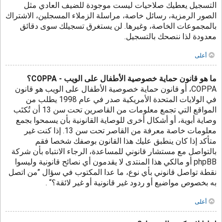
التسجيل يعطيك صلاحيات ليست موجودة للضيف العادي مثل
الصور الرمزية، رسائل خاصة، مراسلة الزملاء المسجلين، الاشتراك
بالمجموعات الخاصة، وغيرها. لن يستغرق تسجيلك سوى دقائق
معدودة لذا ننصحك بالتسجيل.
أعلى
ما هو قانون حماية خصوصية الأطفال على الويب - COPPA؟
COPPA، أو قانون حماية خصوصية الأطفال على الويب هو قانون
في الولايات المتحدة الأمريكية صدر في عام 1998 يطلب من
المواقع التي تجمع معلومات من القاصرين تحت سن 13 أن تُكتَب
وصاية أبوية، أو أشكال أخرى للوصاية القانونية بأن يسمحوا بجمع
معلومات خاصة معرفة من القاصر تحت سن 13. إذا كنت غير
متأكد إذا كان ينطبق عليك هذا القانون بوصفك شخصا فقم
بالتواصل مع مستشار قانوني للمساعدة، الرجاء الانتباه بأن شركة
phpBB أو مالكي هذا المنتدى لا يقدمون أي نصائح قانونية وليسوا
نقطة تواصل قانوني بأي نوع، ما عدا المكتوب في سؤال ”من اتصل
به بخصوص مواضيع أو ردود غير قانونية أو غير لائقة؟“ .
أعلى