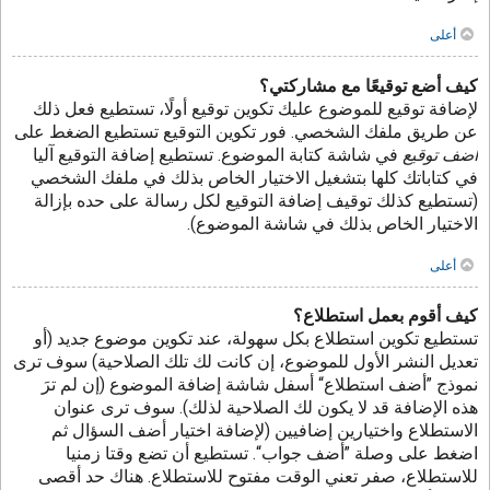
أعلى
كيف أضع توقيعًا مع مشاركتي؟
لإضافة توقيع للموضوع عليك تكوين توقيع أولًا، تستطيع فعل ذلك
عن طريق ملفك الشخصي. فور تكوين التوقيع تستطيع الضغط على
أضف توقيع
في شاشة كتابة الموضوع. تستطيع إضافة التوقيع آليا
في كتاباتك كلها بتشغيل الاختيار الخاص بذلك في ملفك الشخصي
(تستطيع كذلك توقيف إضافة التوقيع لكل رسالة على حده بإزالة
الاختيار الخاص بذلك في شاشة الموضوع).
أعلى
كيف أقوم بعمل استطلاع؟
تستطيع تكوين استطلاع بكل سهولة، عند تكوين موضوع جديد (أو
تعديل النشر الأول للموضوع، إن كانت لك تلك الصلاحية) سوف ترى
نموذج ”أضف استطلاع“ أسفل شاشة إضافة الموضوع (إن لم ترَ
هذه الإضافة قد لا يكون لك الصلاحية لذلك). سوف ترى عنوان
الاستطلاع واختيارين إضافيين (لإضافة اختيار أضف السؤال ثم
اضغط على وصلة ”أضف جواب“. تستطيع أن تضع وقتا زمنيا
للاستطلاع، صفر تعني الوقت مفتوح للاستطلاع. هناك حد أقصى