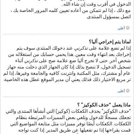
الدخول في أقرب وقت إن شاء الله..
مع ذلك ، إذا لم تتمكن من أعاده تعيين كلمه المرور الخاصة بك ،
اتصل بمسؤول المنتدى.
أعلى
لماذا يتم إخراجي آليا؟
إذا لم تضع علامة على
تذكرني
عند دخولك المنتدى سوف يتم
إخراجك بعد انتهاء وقت معين. هذا يحمي حسابك من استغلاله من
شخص آخر. حتى لا تخرج آليا ضع علامة صح على
تذكرني
أثناء
تسجيل الدخول، لا ننصح بذلك إذا كان الجهاز الذي دخلت منه جهاز
عام أو مشترك، مثل المكتبة وانترنت كافيه والجامعة وغيرها، إذا لم
تر مربع الاختيار ذلك فذلك يعني أن مدير الموقع عطل هذه الخاصية.
أعلى
ماذا يعمل ”حذف الكوكيز“ ؟
”حذف الكوكيز“ يحذف الكعكات (كوكيز) التي أنشأها المنتدى والتي
تجعلك مسجلًا للدخول وتلغي بعض المميزات المرتبطة بنظام
الكعكات. الكعكات أيضًا توفر مميزات مثل متابعة المواضيع التي
قمت بقراءتها إذا تم تفعيلها عن طريق المدير. إذا كنت تواجه