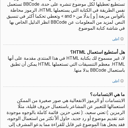
تستطيع تعطيلها لكل موضوع تنشره على حدة، BBCode تستعمل
نفس الطريقة في الكتابة التي يستعملها HTML، الرموز محاطة
بأقواس مربعة [ و ] بدلًا من < and > وتعطي تحكما أكثر في تنسيق
النص. لمزيد من المعلومات عن BBCode انظر الدليل الخاص بها
في شاشة كتابة الموضوع.
أعلى
هل أستطيع استعمال HTML؟
لا، غير مسموح لك بكتابة HTML في هذا المنتدى مقدمة على أنها
HTML. معظم التنسيقات التي تستعملها HTML يمكن أن تطبق
باستعمال BBCode بدلا منها.
أعلى
ما هي الابتسامات؟
الابتسامات أو الرموز الانفعالية هي صور صغيرة من الممكن
استعمالها للتعبير عن المشاعر باستعمال حروف قليلة، مثلًا
الرمزين :) تعني سعيد، :( تعني حزين. قائمة كاملة بالوجوه موجودة
عند تقديم موضوع أو رد جديد، حاول ألاّ تكثر من استعمال الوجوه،
فقد يجعل هذا الموضوع غير قابل للقراءة مما يدعو المشرف إلى