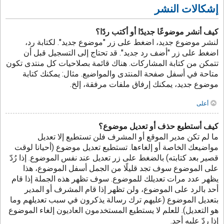
إشكالات النشر
كيف أنشر موضوعًا جديدًا أو أكتب ردًا؟
لنشر موضوع جديد، اضغط على زر "موضوع جديد". لكتابة رد،
اضغط على زر "أضف رد جديد". قد تحتاج إلى التسجيل قبل أن
تتمكن من كتابة المشاركات. هناك قائمة بصلاحيات كل منتدى تكون
متاحة في أسفل صفحة المنتدى والمواضيع. مثال: يمكنك كتابة
موضوع جديد، يمكنك إرفاق ملفات مرفقة، إلخ.
أعلى
كيف أستطيع حذف أو تعديل موضوع؟
ما لم تكن مدير الموقع أو المشرف فلن تستطيع إلا تعديل
مواضيعك الخاصة أو إلغاءها. تستطيع تعديل موضوع (أحيانا لوقت
قصير بعد كتابته) بالضغط على زر تعديل عند نفس الموضوع. إذا رُدّ
على الموضوع سوف تجد قليلًا من الجمل أسفل الموضوع، هذا
يظهر عدد مرات تعديلك للموضوع. سوف تظهر هذه الجملة إذا قام
أحد بالرد على الموضوع، ولن تظهر إذا قام المشرف أو المدير
بتعديل الموضوع (عليهم ترك رسالة يذكرون في سبب تعديلهم وما
هو التعديل). للعلم لا يستطيع المستخدمون العاديون إلغاء الموضوع
إذا ردّ عليه أحد.