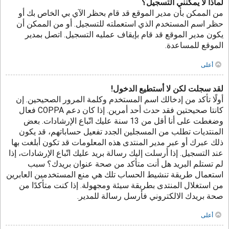
لماذا لا يمكنني التسجيل؟
من الممكن بأن مدير الموقع قد قام بحظر الآي بي الخاص بك أو
حظر اسم المستخدم الذي استعملته للتسجيل. أو من الممكن أن
يكون مدير الموقع قد قام بإيقاف عمليه التسجيل. اتصل بمدير
الموقع للمساعدة.
أعلى
لقد سجلت لكن لا أستطيع الدخول!
أولًا تأكد من إدخالك اسم المستخدم وكلمة المرور الصحيحين. إن
كانتا صحيحتين فقد حدث أحد أمرين. إذا كان دعم COPPA فعال
وضغطت على أنا أقل من 13 سنة عليك اتّباع الإرشادات. بعض
المنتديات تطلب من المسجلين الجدد تفعيل حساباتهم، قد يكون
ذلك عبرك أو عبر مدير المنتدى هذه المعلومات قد تكون أبلغت بها
عند التسجيل. إذا أرسلت إليك رسالة بريد عليك اتّباع الإرشادات، إذا
لم تستلم البريد هل أنت متأكد من صحة عنوان بريدك؟ سبب
استعمال طريقة تنشيط الحساب تلك هي منع المستخدمين العابرين
من استغلال المنتدى بطريقة سيئة ومجهولة. إذا كنت متأكدًا من
صحة بريدك الالكتروني فأرسل رسالة للمدير.
أعلى