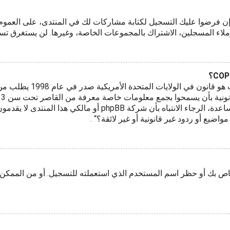
قع إن فرضوا عليك التسجيل لكتابة مشاركات لك في المنتدى، على الع
ملاء المسجلين، الاشتراك بالمجموعات الخاصة، وغيرها. لن يستغرق ت
COPPA، أو قانون حماية خص
بوصفك شخصا فقم بالتواصل مع مستشار قانوني للمساعدة، الرجاء الا
يع أو ردود غير قانونية أو غير لائقة؟“ .
اص بك أو حظر اسم المستخدم الذي استعملته للتسجيل. أو من الممكن أ