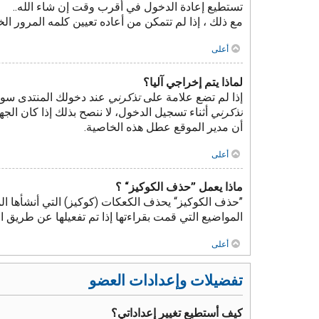
تستطيع إعادة الدخول في أقرب وقت إن شاء الله..
مع ذلك ، إذا لم تتمكن من أعاده تعيين كلمه المرور ا
أعلى
لماذا يتم إخراجي آليا؟
إذا لم تضع علامة على
تذكرني
عند دخولك المنتدى سوف
تذكرني
أثناء تسجيل الدخول، لا ننصح بذلك إذا كان الجه
أن مدير الموقع عطل هذه الخاصية.
أعلى
ماذا يعمل ”حذف الكوكيز“ ؟
”حذف الكوكيز“ يحذف الكعكات (كوكيز) التي أنشأها ال
المواضيع التي قمت بقراءتها إذا تم تفعيلها عن طريق
أعلى
تفضيلات وإعدادات العضو
كيف أستطيع تغيير إعداداتي؟