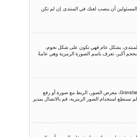
المسئولين أن ينصب لغتك في المنتدى. إن لم تكن
المنتدى، بشكل عام فهي تكون على شكل نجوم،
 بحجم أكبر، تعرف باسم الصورة الرمزية وهي عامةً
من خلال لوحة التحكم الخاصة بك، تحت بند "الملف الشخصي" يمكنك وضع صورة رمزية لك عن طريق واحدة من أربع طرق: Gravatar، معرض الصور، الربط مع صورة أو رفع
م تستطع استخدام الصور الرمزية، قم بالاتصال بمدير