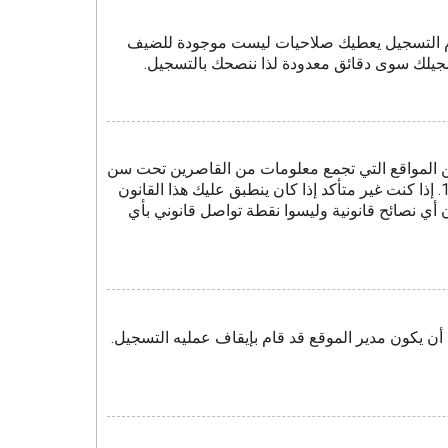
موم التسجيل يعطيك صلاحيات ليست موجودة للضيف
سجيلك سوى دقائق معدودة لذا ننصحك بالتسجيل.
وصية الأطفال على الويب هو قانون في الولايات المتحدة الأمريكية صدر في عام 1998 يطلب من المواقع التي تجمع معلومات من القاصرين تحت سن
13 أن تُكتَب وصاية أبوية، أو أشكال أخرى للوصاية القانونية بأن يسمحوا بجمع معلومات خاصة معرفة من القاصر تحت سن 13. إذا كنت غير متأكد إذا كان ينطبق عليك هذا القانون
نتباه بأن شركة phpBB أو مالكي هذا المنتدى لا يقدمون أي نصائح قانونية وليسوا نقطة تواصل قانوني بأي
ن يكون مدير الموقع قد قام بإيقاف عمليه التسجيل.