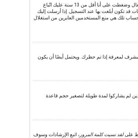
أولًا تأكد من إدخالك اسم المستخدم وكلمة المرور الصحيحين. إن كانتا صحيحتين فقد حدث أحد أمرين. إذا كان دعم COPPA فعال وضغطت على أنا أقل من 13 سنة عليك اتّباع
 قد تكون أبلغت بها عند التسجيل. إذا أرسلت إليك
لحساب تلك هي منع المستخدمين العابرين من استغلال
مشرف لمعرفة إذا تم حظرك. ويحتمل أيضًا أن يكون
ين لم يشاركوا لمدة طويلة لتصغير حجم قاعدة
غط على
لقد نسيت كلمة المرور
، اتبع الإرشادات وسوف