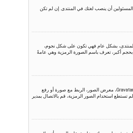
المسئولين أن ينصب لغتك في المنتدى. إن لم تكن
المنتدى، بشكل عام فهي تكون على شكل نجوم،
 بحجم أكبر، تعرف باسم الصورة الرمزية وهي عامةً
من خلال لوحة التحكم الخاصة بك، تحت بند "الملف الشخصي" يمكنك وضع صورة رمزية لك عن طريق واحدة من أربع طرق: Gravatar، معرض الصور، الربط مع صورة أو رفع
م تستطع استخدام الصور الرمزية، قم بالاتصال بمدير