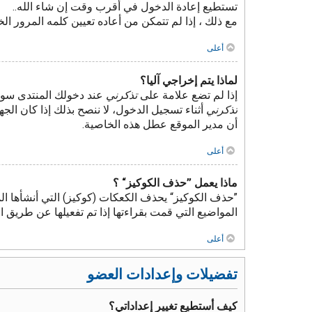
تستطيع إعادة الدخول في أقرب وقت إن شاء الله..
مع ذلك ، إذا لم تتمكن من أعاده تعيين كلمه المرور ا
أعلى
لماذا يتم إخراجي آليا؟
إذا لم تضع علامة على
تذكرني
عند دخولك المنتدى سوف
تذكرني
أثناء تسجيل الدخول، لا ننصح بذلك إذا كان الجه
أن مدير الموقع عطل هذه الخاصية.
أعلى
ماذا يعمل ”حذف الكوكيز“ ؟
”حذف الكوكيز“ يحذف الكعكات (كوكيز) التي أنشأها ال
المواضيع التي قمت بقراءتها إذا تم تفعيلها عن طريق
أعلى
تفضيلات وإعدادات العضو
كيف أستطيع تغيير إعداداتي؟