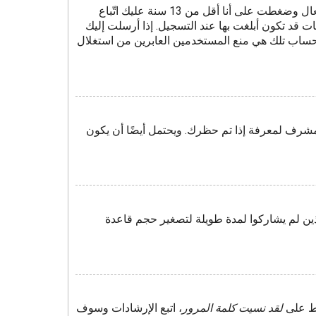
أولًا تأكد من إدخالك اسم المستخدم وكلمة المرور الصحيحين. إن كانتا صحيحتين فقد حدث أحد أمرين. إذا كان دعم COPPA فعال وضغطت على أنا أقل من 13 سنة عليك اتّباع
 قد تكون أبلغت بها عند التسجيل. إذا أرسلت إليك
لحساب تلك هي منع المستخدمين العابرين من استغلال
مشرف لمعرفة إذا تم حظرك. ويحتمل أيضًا أن يكون
ين لم يشاركوا لمدة طويلة لتصغير حجم قاعدة
غط على
لقد نسيت كلمة المرور
، اتبع الإرشادات وسوف