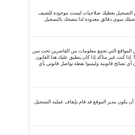
موم التسجيل يعطيك صلاحيات ليست موجودة للضيف
سجيلك سوى دقائق معدودة لذا ننصحك بالتسجيل.
وصية الأطفال على الويب هو قانون في الولايات المتحدة الأمريكية صدر في عام 1998 يطلب من المواقع التي تجمع معلومات من القاصرين تحت سن
13 أن تُكتَب وصاية أبوية، أو أشكال أخرى للوصاية القانونية بأن يسمحوا بجمع معلومات خاصة معرفة من القاصر تحت سن 13. إذا كنت غير متأكد إذا كان ينطبق عليك هذا القانون
نتباه بأن شركة phpBB أو مالكي هذا المنتدى لا يقدمون أي نصائح قانونية وليسوا نقطة تواصل قانوني بأي
ن يكون مدير الموقع قد قام بإيقاف عمليه التسجيل.