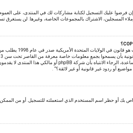
قع إن فرضوا عليك التسجيل لكتابة مشاركات لك في المنتدى، على الع
ملاء المسجلين، الاشتراك بالمجموعات الخاصة، وغيرها. لن يستغرق ت
COPPA، أو قانون حماية خص
بوصفك شخصا فقم بالتواصل مع مستشار قانوني للمساعدة، الرجاء الا
يع أو ردود غير قانونية أو غير لائقة؟“ .
اص بك أو حظر اسم المستخدم الذي استعملته للتسجيل. أو من الممكن أ