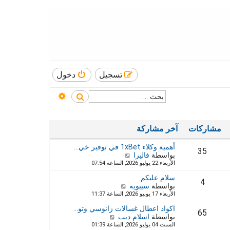
تسجيل
دخول
بحث متقدم
بحث
مشاركات
آخر مشاركة
أهمية وكلاء 1xBet في توفير خي…
35
بواسطة
فاليرا
ش
الأربعاء 22 يوليو 2026, الساعة 07:54
ا
ه
سلام عليكم
د
4
بواسطة
سيبويه
ش
آ
الأربعاء 17 يونيو 2026, الساعة 11:37
ا
خ
ه
ر
اكواد اعطال غسالات زانوسي وتو…
د
65
م
بواسطة
اسلام ديب
ش
آ
ش
السبت 04 يوليو 2026, الساعة 01:39
ا
خ