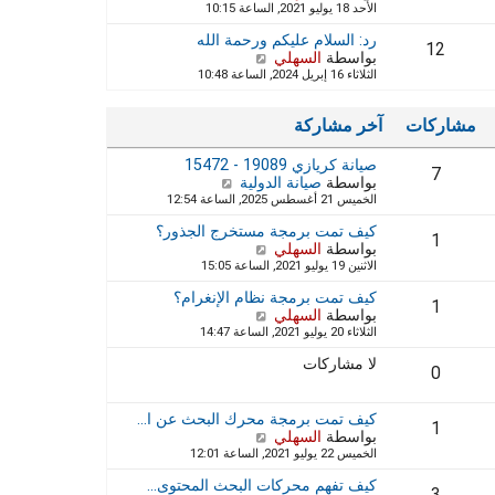
الأحد 18 يوليو 2021, الساعة 10:15
ش
ا
ة
ا
ه
رد: السلام عليكم ورحمة الله
ر
د
12
بواسطة
السهلي
ش
ك
آ
الثلاثاء 16 إبريل 2024, الساعة 10:48
ا
ة
خ
ه
ر
د
م
مشاركات
آخر مشاركة
آ
ش
خ
ا
صيانة كريازي 19089 - 15472
ر
ر
7
بواسطة
صيانة الدولية
م
ش
ك
الخميس 21 أغسطس 2025, الساعة 12:54
ش
ا
ة
ا
ه
كيف تمت برمجة مستخرج الجذور؟
ر
د
1
بواسطة
السهلي
ش
ك
آ
الاثنين 19 يوليو 2021, الساعة 15:05
ا
ة
خ
ه
ر
كيف تمت برمجة نظام الإنغرام؟
د
1
م
بواسطة
السهلي
ش
آ
ش
الثلاثاء 20 يوليو 2021, الساعة 14:47
ا
خ
ا
ه
ر
ر
لا مشاركات
د
0
م
ك
آ
ش
ة
خ
ا
كيف تمت برمجة محرك البحث عن ا…
ر
1
ر
بواسطة
السهلي
ش
م
ك
الخميس 22 يوليو 2021, الساعة 12:01
ا
ش
ة
ه
ا
كيف تفهم محركات البحث المحتوى…
د