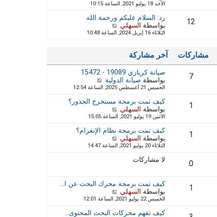
الأحد 18 يوليو 2021, الساعة 10:15
ش
ا
ة
ا
ه
رد: السلام عليكم ورحمة الله
ر
د
12
بواسطة
السهلي
ش
ك
آ
الثلاثاء 16 إبريل 2024, الساعة 10:48
ا
ة
خ
ه
ر
د
م
مشاركات
آخر مشاركة
آ
ش
خ
ا
صيانة كريازي 19089 - 15472
ر
ر
7
بواسطة
صيانة الدولية
م
ش
ك
الخميس 21 أغسطس 2025, الساعة 12:54
ش
ا
ة
ا
ه
كيف تمت برمجة مستخرج الجذور؟
ر
د
1
بواسطة
السهلي
ش
ك
آ
الاثنين 19 يوليو 2021, الساعة 15:05
ا
ة
خ
ه
ر
كيف تمت برمجة نظام الإنغرام؟
د
1
م
بواسطة
السهلي
ش
آ
ش
الثلاثاء 20 يوليو 2021, الساعة 14:47
ا
خ
ا
ه
ر
ر
لا مشاركات
د
0
م
ك
آ
ش
ة
خ
ا
كيف تمت برمجة محرك البحث عن ا…
ر
1
ر
بواسطة
السهلي
ش
م
ك
الخميس 22 يوليو 2021, الساعة 12:01
ا
ش
ة
ه
ا
كيف تفهم محركات البحث المحتوى…
د