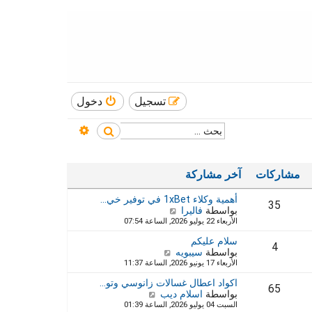
تسجيل
دخول
بحث متقدم
بحث
مشاركات
آخر مشاركة
أهمية وكلاء 1xBet في توفير خي…
35
بواسطة
فاليرا
ش
الأربعاء 22 يوليو 2026, الساعة 07:54
ا
ه
سلام عليكم
د
4
بواسطة
سيبويه
ش
آ
الأربعاء 17 يونيو 2026, الساعة 11:37
ا
خ
ه
ر
اكواد اعطال غسالات زانوسي وتو…
د
65
م
بواسطة
اسلام ديب
ش
آ
ش
السبت 04 يوليو 2026, الساعة 01:39
ا
خ