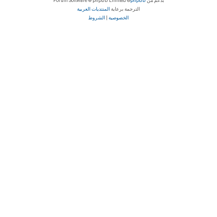
بدعم من
phpBB
® Forum Software © phpBB Limited
الترجمة برعاية
المنتديات العربية
الخصوصية
|
الشروط