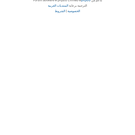
بدعم من
phpBB
® Forum Software © phpBB Limited
الترجمة برعاية
المنتديات العربية
الخصوصية
|
الشروط