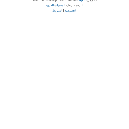
بدعم من
phpBB
® Forum Software © phpBB Limited
الترجمة برعاية
المنتديات العربية
الخصوصية
|
الشروط