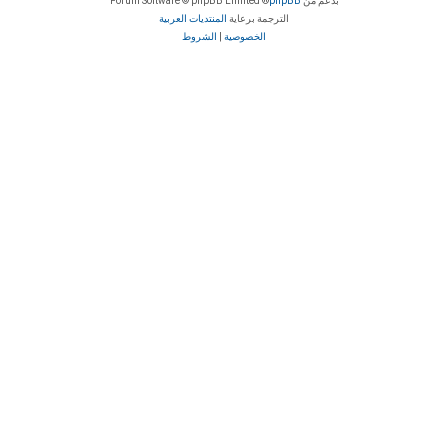
بدعم من
phpBB
® Forum Software © phpBB Limited
الترجمة برعاية
المنتديات العربية
الخصوصية
|
الشروط