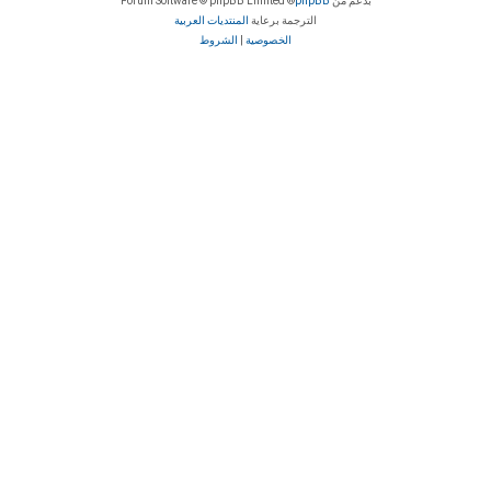
بدعم من
phpBB
® Forum Software © phpBB Limited
الترجمة برعاية
المنتديات العربية
الخصوصية
|
الشروط