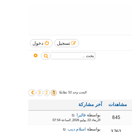
تسجيل
دخول
بحث متقدم
بحث
3
2
1
التالي
البحث وجد 52 تطابقًا
مشاهدات
آخر مشاركة
بواسطة
فاليرا
845
الأربعاء 22 يوليو 2026, الساعة 07:54
بواسطة
اسلام ديب
3762