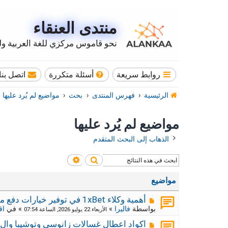
منتدى العنقاء
نحو قاموس مركزي للغة العربية وله
روابط سريعة
أسئلة متكررة
اتصل بنا
الرئيسية
فهرس المنتدى
بحث
مواضيع لم يُرد عليها
مواضيع لم يُرد عليها
الذهاب إلى البحث المتقدم
بحث
بحث متقدم
مواضيع
م
أهمية وكلاء 1xBet في توفير خيارات دفع محلية
ش
بواسطة
فاليرا
»
» في
اق
الأربعاء 22 يوليو 2026, الساعة 07:54
ا
ر
م
اكواد اعطال غسالات زانوسي وتوشيبا وال