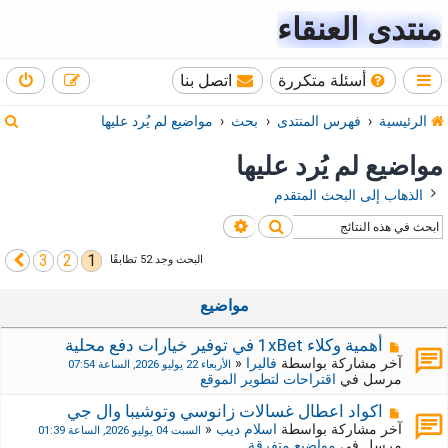
منتدى العنقاء
أسئلة متكررة
اتصل بنا
ب
الرئيسية
فهرس المنتدى
بحث
مواضيع لم يُرد عليها
ح
مواضيع لم يُرد عليها
ث
الذهاب إلى البحث المتقدم
بحث
بحث متقدم
3
2
1
التالي
البحث وجد 52 تطابقًا
مواضيع
م
أهمية وكلاء 1xBet في توفير خيارات دفع محلية
ش
آخر مشاركة بواسطة
فاليرا
«
الأربعاء 22 يوليو 2026, الساعة 07:54
ا
مرسل في
اقتراحات لتطوير الموقع
ر
ك
م
اكواد اعطال غسالات زانوسي وتوشيبا وال جي
ة
ش
آخر مشاركة بواسطة
اسلام ديب
«
السبت 04 يوليو 2026, الساعة 01:39
ج
ا
مرسل في
مواضيع متفرقة