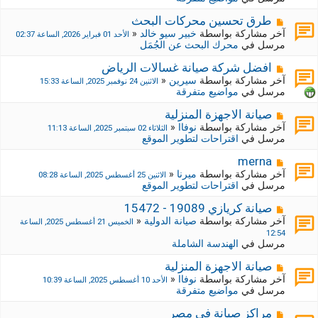
د
ك
ة
ة
م
طرق تحسين محركات البحث
ج
ش
آخر مشاركة بواسطة
خبير سيو خالد
«
الأحد 01 فبراير 2026, الساعة 02:37
د
ا
مرسل في
محرك البحث عن الجُمَل
ي
ر
د
ك
م
افضل شركة صيانة غسالات الرياض
ة
ة
ش
آخر مشاركة بواسطة
سيرين
«
الاثنين 24 نوفمبر 2025, الساعة 15:33
ج
ا
مرسل في
مواضيع متفرقة
د
ر
ي
ك
م
صيانة الاجهزة المنزلية
د
ة
ش
آخر مشاركة بواسطة
نوفاا
«
الثلاثاء 02 سبتمبر 2025, الساعة 11:13
ة
ج
ا
مرسل في
اقتراحات لتطوير الموقع
د
ر
ي
ك
م
merna
د
ة
ش
آخر مشاركة بواسطة
ميرنا
«
الاثنين 25 أغسطس 2025, الساعة 08:28
ة
ج
ا
مرسل في
اقتراحات لتطوير الموقع
د
ر
ي
ك
م
صيانة كريازي 19089 - 15472
د
ة
ش
آخر مشاركة بواسطة
صيانة الدولية
«
الخميس 21 أغسطس 2025, الساعة
ة
ج
ا
12:54
د
ر
مرسل في
الهندسة الشاملة
ي
ك
د
ة
م
صيانة الاجهزة المنزلية
ة
ج
ش
آخر مشاركة بواسطة
نوفاا
«
الأحد 10 أغسطس 2025, الساعة 10:39
د
ا
مرسل في
مواضيع متفرقة
ي
ر
د
ك
م
مراكز صيانة في مصر