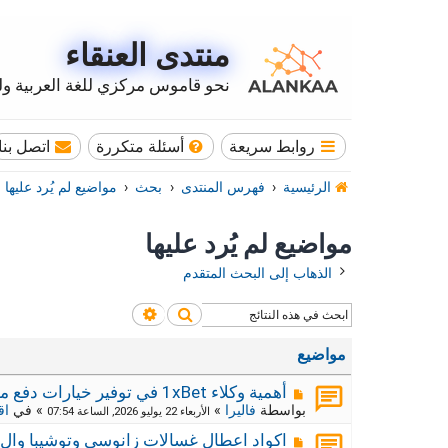
منتدى العنقاء
نحو قاموس مركزي للغة العربية وله
روابط سريعة
أسئلة متكررة
اتصل بنا
الرئيسية
فهرس المنتدى
بحث
مواضيع لم يُرد عليها
مواضيع لم يُرد عليها
الذهاب إلى البحث المتقدم
بحث
بحث متقدم
مواضيع
م
أهمية وكلاء 1xBet في توفير خيارات دفع محلية
ش
بواسطة
فاليرا
»
» في
اق
الأربعاء 22 يوليو 2026, الساعة 07:54
ا
ر
م
اكواد اعطال غسالات زانوسي وتوشيبا وال