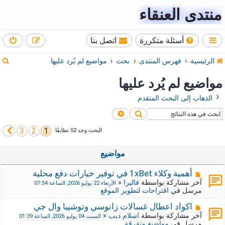
منتدى العنقاء
أسئلة متكررة
اتصل بنا
ب
الرئيسية
فهرس المنتدى
بحث
مواضيع لم يُرد عليها
ح
مواضيع لم يُرد عليها
ث
الذهاب إلى البحث المتقدم
بحث
بحث متقدم
3
2
1
التالي
البحث وجد 52 تطابقًا
مواضيع
م
أهمية وكلاء 1xBet في توفير خيارات دفع محلية
ش
آخر مشاركة بواسطة
فاليرا
«
الأربعاء 22 يوليو 2026, الساعة 07:54
ا
مرسل في
اقتراحات لتطوير الموقع
ر
ك
م
اكواد اعطال غسالات زانوسي وتوشيبا وال جي
ة
ش
آخر مشاركة بواسطة
اسلام ديب
«
السبت 04 يوليو 2026, الساعة 01:39
ج
ا
مرسل في
مواضيع متفرقة