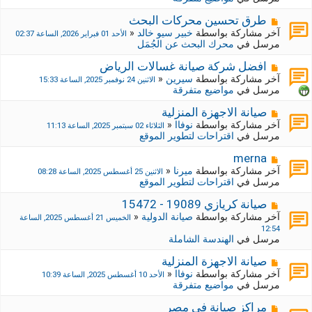
د
ك
ة
ة
م
طرق تحسين محركات البحث
ج
ش
آخر مشاركة بواسطة
خبير سيو خالد
«
الأحد 01 فبراير 2026, الساعة 02:37
د
ا
مرسل في
محرك البحث عن الجُمَل
ي
ر
د
ك
م
افضل شركة صيانة غسالات الرياض
ة
ة
ش
آخر مشاركة بواسطة
سيرين
«
الاثنين 24 نوفمبر 2025, الساعة 15:33
ج
ا
مرسل في
مواضيع متفرقة
د
ر
ي
ك
م
صيانة الاجهزة المنزلية
د
ة
ش
آخر مشاركة بواسطة
نوفاا
«
الثلاثاء 02 سبتمبر 2025, الساعة 11:13
ة
ج
ا
مرسل في
اقتراحات لتطوير الموقع
د
ر
ي
ك
م
merna
د
ة
ش
آخر مشاركة بواسطة
ميرنا
«
الاثنين 25 أغسطس 2025, الساعة 08:28
ة
ج
ا
مرسل في
اقتراحات لتطوير الموقع
د
ر
ي
ك
م
صيانة كريازي 19089 - 15472
د
ة
ش
آخر مشاركة بواسطة
صيانة الدولية
«
الخميس 21 أغسطس 2025, الساعة
ة
ج
ا
12:54
د
ر
مرسل في
الهندسة الشاملة
ي
ك
د
ة
م
صيانة الاجهزة المنزلية
ة
ج
ش
آخر مشاركة بواسطة
نوفاا
«
الأحد 10 أغسطس 2025, الساعة 10:39
د
ا
مرسل في
مواضيع متفرقة
ي
ر
د
ك
م
مراكز صيانة في مصر