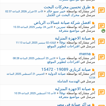
د
ك
ة
ة
م
طرق تحسين محركات البحث
ج
ش
آخر مشاركة بواسطة
خبير سيو خالد
«
الأحد 01 فبراير 2026, الساعة 02:37
د
ا
مرسل في
محرك البحث عن الجُمَل
ي
ر
د
ك
م
افضل شركة صيانة غسالات الرياض
ة
ة
ش
آخر مشاركة بواسطة
سيرين
«
الاثنين 24 نوفمبر 2025, الساعة 15:33
ج
ا
مرسل في
مواضيع متفرقة
د
ر
ي
ك
م
صيانة الاجهزة المنزلية
د
ة
ش
آخر مشاركة بواسطة
نوفاا
«
الثلاثاء 02 سبتمبر 2025, الساعة 11:13
ة
ج
ا
مرسل في
اقتراحات لتطوير الموقع
د
ر
ي
ك
م
merna
د
ة
ش
آخر مشاركة بواسطة
ميرنا
«
الاثنين 25 أغسطس 2025, الساعة 08:28
ة
ج
ا
مرسل في
اقتراحات لتطوير الموقع
د
ر
ي
ك
م
صيانة كريازي 19089 - 15472
د
ة
ش
آخر مشاركة بواسطة
صيانة الدولية
«
الخميس 21 أغسطس 2025, الساعة
ة
ج
ا
12:54
د
ر
مرسل في
الهندسة الشاملة
ي
ك
د
ة
م
صيانة الاجهزة المنزلية
ة
ج
ش
آخر مشاركة بواسطة
نوفاا
«
الأحد 10 أغسطس 2025, الساعة 10:39
د
ا
مرسل في
مواضيع متفرقة
ي
ر
د
ك
م
مراكز صيانة في مصر