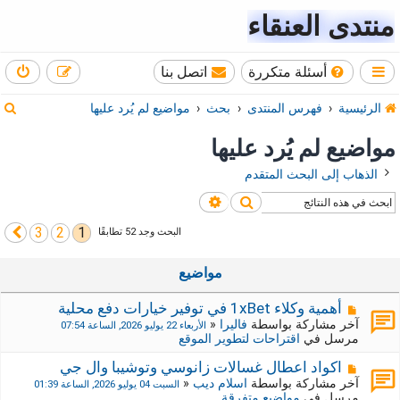
منتدى العنقاء
أسئلة متكررة
اتصل بنا
ب
الرئيسية
فهرس المنتدى
بحث
مواضيع لم يُرد عليها
ح
مواضيع لم يُرد عليها
ث
الذهاب إلى البحث المتقدم
بحث
بحث متقدم
3
2
1
التالي
البحث وجد 52 تطابقًا
مواضيع
م
أهمية وكلاء 1xBet في توفير خيارات دفع محلية
ش
آخر مشاركة بواسطة
فاليرا
«
الأربعاء 22 يوليو 2026, الساعة 07:54
ا
مرسل في
اقتراحات لتطوير الموقع
ر
ك
م
اكواد اعطال غسالات زانوسي وتوشيبا وال جي
ة
ش
آخر مشاركة بواسطة
اسلام ديب
«
السبت 04 يوليو 2026, الساعة 01:39
ج
ا
مرسل في
مواضيع متفرقة