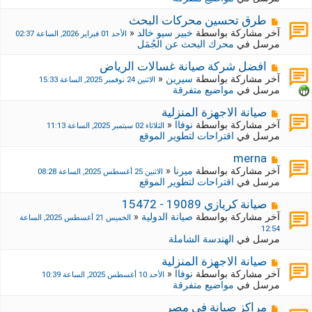
د
ك
ة
ة
م
طرق تحسين محركات البحث
ج
ش
آخر مشاركة بواسطة
خبير سيو خالد
«
الأحد 01 فبراير 2026, الساعة 02:37
د
ا
مرسل في
محرك البحث عن الجُمَل
ي
ر
د
ك
م
افضل شركة صيانة غسالات الرياض
ة
ة
ش
آخر مشاركة بواسطة
سيرين
«
الاثنين 24 نوفمبر 2025, الساعة 15:33
ج
ا
مرسل في
مواضيع متفرقة
د
ر
ي
ك
م
صيانة الاجهزة المنزلية
د
ة
ش
آخر مشاركة بواسطة
نوفاا
«
الثلاثاء 02 سبتمبر 2025, الساعة 11:13
ة
ج
ا
مرسل في
اقتراحات لتطوير الموقع
د
ر
ي
ك
م
merna
د
ة
ش
آخر مشاركة بواسطة
ميرنا
«
الاثنين 25 أغسطس 2025, الساعة 08:28
ة
ج
ا
مرسل في
اقتراحات لتطوير الموقع
د
ر
ي
ك
م
صيانة كريازي 19089 - 15472
د
ة
ش
آخر مشاركة بواسطة
صيانة الدولية
«
الخميس 21 أغسطس 2025, الساعة
ة
ج
ا
12:54
د
ر
مرسل في
الهندسة الشاملة
ي
ك
د
ة
م
صيانة الاجهزة المنزلية
ة
ج
ش
آخر مشاركة بواسطة
نوفاا
«
الأحد 10 أغسطس 2025, الساعة 10:39
د
ا
مرسل في
مواضيع متفرقة
ي
ر
د
ك
م
مراكز صيانة في مصر