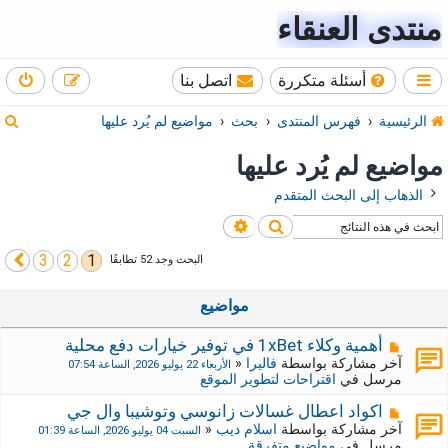
منتدى العنقاء
أسئلة متكررة
اتصل بنا
ب
الرئيسية
فهرس المنتدى
بحث
مواضيع لم يُرد عليها
ح
مواضيع لم يُرد عليها
ث
الذهاب إلى البحث المتقدم
بحث
بحث متقدم
3
2
1
التالي
البحث وجد 52 تطابقًا
مواضيع
م
أهمية وكلاء 1xBet في توفير خيارات دفع محلية
ش
آخر مشاركة بواسطة
فاليرا
«
الأربعاء 22 يوليو 2026, الساعة 07:54
ا
مرسل في
اقتراحات لتطوير الموقع
ر
ك
م
اكواد اعطال غسالات زانوسي وتوشيبا وال جي
ة
ش
آخر مشاركة بواسطة
اسلام ديب
«
السبت 04 يوليو 2026, الساعة 01:39
ج
ا
مرسل في
مواضيع متفرقة