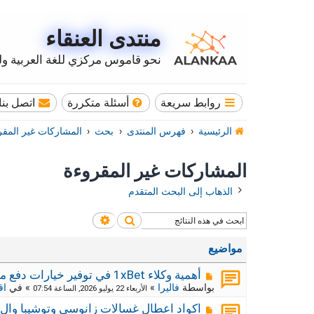
منتدى العنقاء
نحو قاموس مركزي للغة العربية وله
روابط سريعة
أسئلة متكررة
اتصل بنا
الرئيسية
فهرس المنتدى
بحث
المشاركات غير المقر
المشاركات غير المقروءة
الذهاب إلى البحث المتقدم
بحث
بحث متقدم
مواضيع
م
أهمية وكلاء 1xBet في توفير خيارات دفع محلية
ش
بواسطة
فاليرا
»
» في
اق
الأربعاء 22 يوليو 2026, الساعة 07:54
ا
ر
م
اكواد اعطال غسالات زانوسي وتوشيبا وال