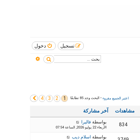
تسجيل
دخول
بحث متقدم
بحث
4
3
2
1
التالي
اعتبر الجميع مقروء
• البحث وجد 85 تطابقًا
مشاهدات
آخر مشاركة
بواسطة
فاليرا
834
الأربعاء 22 يوليو 2026, الساعة 07:54
بواسطة
اسلام ديب
3749