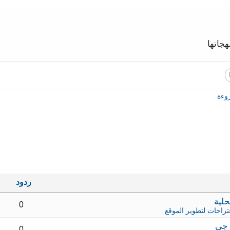
جاتها
وءة
ردود
0
تراحات لتطوير الموقع
 جي
0