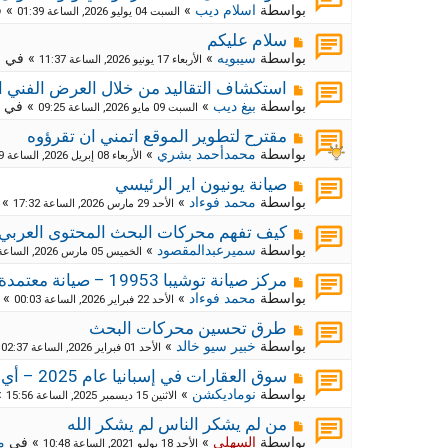
ك
ش
بواسطة
اسلام ديب
»
» 
السبت 04 يوليو 2026, الساعة 01:39
ا
ة
ر
م
ج
سلام عليكم
د
ك
ش
بواسطة
سيبويه
»
» في
م
الأربعاء 17 يونيو 2026, الساعة 11:37
ي
ا
ة
د
ر
م
ج
استكشاف التقاليد من خلال العرض الفني ا
ة
د
ك
ش
بواسطة
بيغ ديب
»
» في
السبت 09 مايو 2026, الساعة 09:25
ي
ا
ة
د
ر
م
ج
مقترح لتطوير الموقع اتمني ان تقرؤوه
ة
د
ك
ش
بواسطة
محمدأحمد بشري
»
الأربعاء 08 إبريل 2026, الساعة 09:29
ي
ا
ة
د
ر
م
ج
صيانة يونيون اير الرئيسي
ة
د
ك
ش
بواسطة
محمد فوءاد
»
» 
الأحد 29 مارس 2026, الساعة 17:32
ي
ا
ة
د
ر
م
ج
كيف تفهم محركات البحث المحتوى العربي
ة
د
ك
ش
بواسطة
سميرعبدالمقصود
»
الخميس 05 مارس 2026, الساعة 10:55
ي
ا
ة
د
ر
م
ج
مركز صيانة توشيبا 19953 – صيانة معتمدة وموثوقة لجميع أجهزة توشيبا
ة
د
ك
ش
بواسطة
محمد فوءاد
»
» 
الأحد 22 فبراير 2026, الساعة 00:03
ي
ا
ة
د
ر
م
ج
طرق تحسين محركات البحث
ة
د
ك
ش
بواسطة
خبير سيو خالد
»
»
الأحد 01 فبراير 2026, الساعة 02:37
ي
ا
ة
د
ر
م
ج
سوق العقارات في إسبانيا عام 2025 – أي المناطق تبدو الأكثر استقرارًا؟
ة
د
ك
ش
بواسطة
نوماديكشن
»
»
الاثنين 15 ديسمبر 2025, الساعة 15:56
ي
ا
ة
د
ر
م
ج
من لم يشكر الناس لم يشكر الله
ة
د
ك
ش
بواسطة
السهلي
»
» في
م
الأحد 18 يوليو 2021, الساعة 10:48