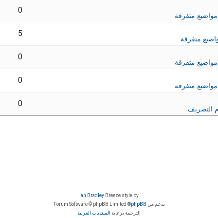
0
مواضيع متفرقة
5
اضيع متفرقة
0
مواضيع متفرقة
0
مواضيع متفرقة
0
 التصريف
Ian Bradley
Breeze style by
بدعم من
phpBB
® Forum Software © phpBB Limited
الترجمة برعاية
المنتديات العربية