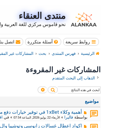
منتدى العنقاء
نحو قاموس مركزي للغة العربية وله
روابط سريعة
أسئلة متكررة
اتصل بنا
الرئيسية
فهرس المنتدى
بحث
المشاركات غير المقر
المشاركات غير المقروءة
الذهاب إلى البحث المتقدم
بحث
بحث متقدم
مواضيع
م
أهمية وكلاء 1xBet في توفير خيارات دفع محلية
ش
بواسطة
فاليرا
»
» في
اق
الأربعاء 22 يوليو 2026, الساعة 07:54
ا
ر
م
اكواد اعطال غسالات زانوسي وتوشيبا وال