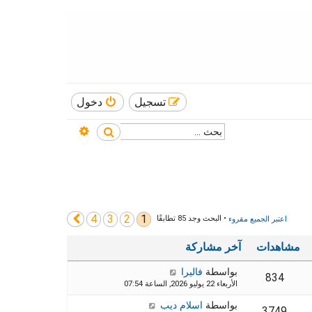
تسجيل
دخول
بحث متقدم
بحث
4
3
2
1
التالي
اعتبر الجميع مقروء
• البحث وجد 85 تطابقًا
مشاهدات
آخر مشاركة
بواسطة
فاليرا
834
الأربعاء 22 يوليو 2026, الساعة 07:54
بواسطة
اسلام ديب
3749