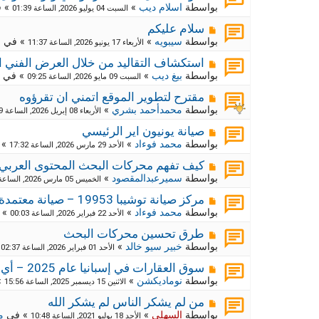
ك
ش
بواسطة
اسلام ديب
»
» 
السبت 04 يوليو 2026, الساعة 01:39
ا
ة
ر
م
ج
سلام عليكم
د
ك
ش
بواسطة
سيبويه
»
» في
م
الأربعاء 17 يونيو 2026, الساعة 11:37
ي
ا
ة
د
ر
م
ج
استكشاف التقاليد من خلال العرض الفني ا
ة
د
ك
ش
بواسطة
بيغ ديب
»
» في
السبت 09 مايو 2026, الساعة 09:25
ي
ا
ة
د
ر
م
ج
مقترح لتطوير الموقع اتمني ان تقرؤوه
ة
د
ك
ش
بواسطة
محمدأحمد بشري
»
الأربعاء 08 إبريل 2026, الساعة 09:29
ي
ا
ة
د
ر
م
ج
صيانة يونيون اير الرئيسي
ة
د
ك
ش
بواسطة
محمد فوءاد
»
» 
الأحد 29 مارس 2026, الساعة 17:32
ي
ا
ة
د
ر
م
ج
كيف تفهم محركات البحث المحتوى العربي
ة
د
ك
ش
بواسطة
سميرعبدالمقصود
»
الخميس 05 مارس 2026, الساعة 10:55
ي
ا
ة
د
ر
م
ج
مركز صيانة توشيبا 19953 – صيانة معتمدة وموثوقة لجميع أجهزة توشيبا
ة
د
ك
ش
بواسطة
محمد فوءاد
»
» 
الأحد 22 فبراير 2026, الساعة 00:03
ي
ا
ة
د
ر
م
ج
طرق تحسين محركات البحث
ة
د
ك
ش
بواسطة
خبير سيو خالد
»
»
الأحد 01 فبراير 2026, الساعة 02:37
ي
ا
ة
د
ر
م
ج
سوق العقارات في إسبانيا عام 2025 – أي المناطق تبدو الأكثر استقرارًا؟
ة
د
ك
ش
بواسطة
نوماديكشن
»
»
الاثنين 15 ديسمبر 2025, الساعة 15:56
ي
ا
ة
د
ر
م
ج
من لم يشكر الناس لم يشكر الله
ة
د
ك
ش
بواسطة
السهلي
»
» في
م
الأحد 18 يوليو 2021, الساعة 10:48