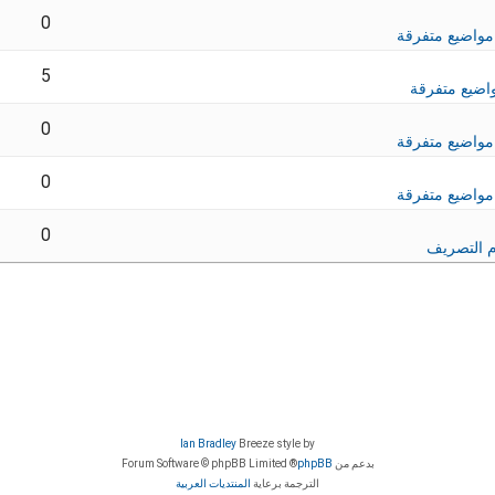
0
مواضيع متفرقة
5
اضيع متفرقة
0
مواضيع متفرقة
0
مواضيع متفرقة
0
 التصريف
Ian Bradley
Breeze style by
بدعم من
phpBB
® Forum Software © phpBB Limited
الترجمة برعاية
المنتديات العربية