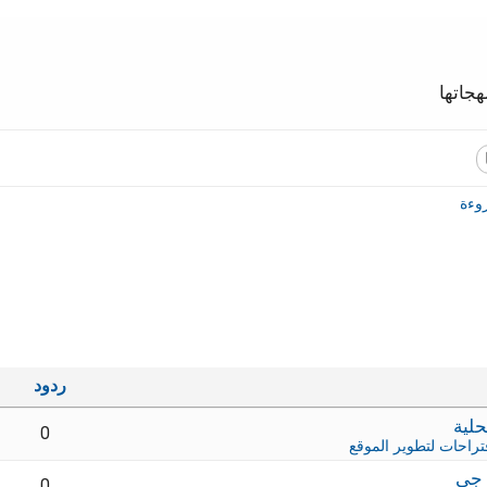
جاتها
وءة
ردود
0
تراحات لتطوير الموقع
 جي
0