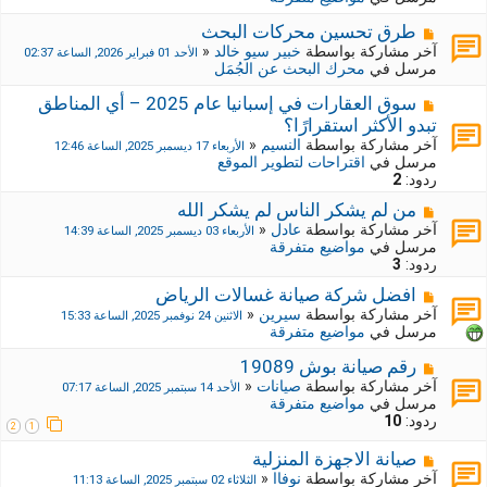
د
ك
ة
ة
م
طرق تحسين محركات البحث
ج
ش
آخر مشاركة بواسطة
خبير سيو خالد
«
الأحد 01 فبراير 2026, الساعة 02:37
د
ا
مرسل في
محرك البحث عن الجُمَل
ي
ر
د
ك
م
سوق العقارات في إسبانيا عام 2025 – أي المناطق
ة
ة
ش
تبدو الأكثر استقرارًا؟
ج
ا
آخر مشاركة بواسطة
النسيم
«
الأربعاء 17 ديسمبر 2025, الساعة 12:46
د
ر
مرسل في
اقتراحات لتطوير الموقع
ي
ك
ردود:
2
د
ة
ة
ج
م
من لم يشكر الناس لم يشكر الله
د
ش
آخر مشاركة بواسطة
عادل
«
الأربعاء 03 ديسمبر 2025, الساعة 14:39
ي
ا
مرسل في
مواضيع متفرقة
د
ر
ردود:
3
ة
ك
م
افضل شركة صيانة غسالات الرياض
ة
ش
ج
آخر مشاركة بواسطة
سيرين
«
الاثنين 24 نوفمبر 2025, الساعة 15:33
ا
د
مرسل في
مواضيع متفرقة
ر
ي
ك
د
م
رقم صيانة بوش 19089
ة
ة
ش
آخر مشاركة بواسطة
صيانات
«
الأحد 14 سبتمبر 2025, الساعة 07:17
ج
ا
مرسل في
مواضيع متفرقة
د
ر
ردود:
10
2
1
ي
ك
د
ة
م
صيانة الاجهزة المنزلية
ة
ج
ش
آخر مشاركة بواسطة
نوفاا
«
الثلاثاء 02 سبتمبر 2025, الساعة 11:13
د