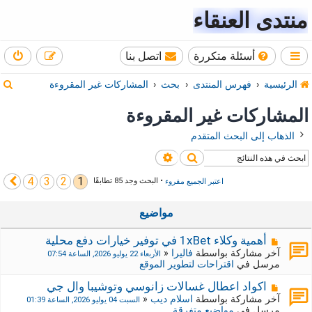
منتدى العنقاء
أسئلة متكررة
اتصل بنا
ب
الرئيسية
فهرس المنتدى
بحث
المشاركات غير المقروءة
ح
المشاركات غير المقروءة
ث
الذهاب إلى البحث المتقدم
بحث
بحث متقدم
4
3
2
1
التالي
اعتبر الجميع مقروء
• البحث وجد 85 تطابقًا
مواضيع
م
أهمية وكلاء 1xBet في توفير خيارات دفع محلية
ش
آخر مشاركة بواسطة
فاليرا
«
الأربعاء 22 يوليو 2026, الساعة 07:54
ا
مرسل في
اقتراحات لتطوير الموقع
ر
ك
م
اكواد اعطال غسالات زانوسي وتوشيبا وال جي
ة
ش
آخر مشاركة بواسطة
اسلام ديب
«
السبت 04 يوليو 2026, الساعة 01:39
ج
ا
مرسل في
مواضيع متفرقة