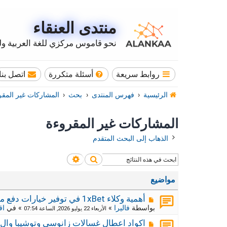
منتدى العنقاء
نحو قاموس مركزي للغة العربية وله
روابط سريعة
أسئلة متكررة
اتصل بنا
الرئيسية
فهرس المنتدى
بحث
المشاركات غير المقر
المشاركات غير المقروءة
الذهاب إلى البحث المتقدم
بحث
بحث متقدم
مواضيع
م
أهمية وكلاء 1xBet في توفير خيارات دفع محلية
ش
بواسطة
فاليرا
»
» في
اق
الأربعاء 22 يوليو 2026, الساعة 07:54
ا
ر
م
اكواد اعطال غسالات زانوسي وتوشيبا وال