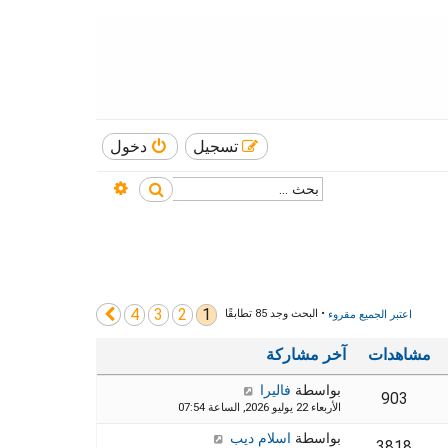
تسجيل
دخول
بحث متقدم
بحث
4
3
2
1
التالي
اعتبر الجميع مقروء
• البحث وجد 85 تطابقًا
مشاهدات
آخر مشاركة
بواسطة
فاليرا
903
الأربعاء 22 يوليو 2026, الساعة 07:54
بواسطة
اسلام ديب
3818