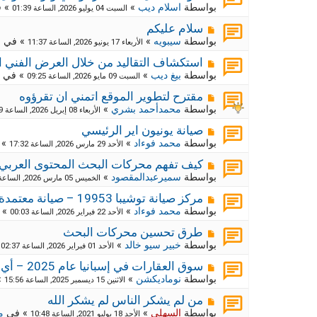
ك
ش
بواسطة
اسلام ديب
»
» 
السبت 04 يوليو 2026, الساعة 01:39
ا
ة
ر
م
ج
سلام عليكم
د
ك
ش
بواسطة
سيبويه
»
» في
م
الأربعاء 17 يونيو 2026, الساعة 11:37
ي
ا
ة
د
ر
م
ج
استكشاف التقاليد من خلال العرض الفني ا
ة
د
ك
ش
بواسطة
بيغ ديب
»
» في
السبت 09 مايو 2026, الساعة 09:25
ي
ا
ة
د
ر
م
ج
مقترح لتطوير الموقع اتمني ان تقرؤوه
ة
د
ك
ش
بواسطة
محمدأحمد بشري
»
الأربعاء 08 إبريل 2026, الساعة 09:29
ي
ا
ة
د
ر
م
ج
صيانة يونيون اير الرئيسي
ة
د
ك
ش
بواسطة
محمد فوءاد
»
» 
الأحد 29 مارس 2026, الساعة 17:32
ي
ا
ة
د
ر
م
ج
كيف تفهم محركات البحث المحتوى العربي
ة
د
ك
ش
بواسطة
سميرعبدالمقصود
»
الخميس 05 مارس 2026, الساعة 10:55
ي
ا
ة
د
ر
م
ج
مركز صيانة توشيبا 19953 – صيانة معتمدة وموثوقة لجميع أجهزة توشيبا
ة
د
ك
ش
بواسطة
محمد فوءاد
»
» 
الأحد 22 فبراير 2026, الساعة 00:03
ي
ا
ة
د
ر
م
ج
طرق تحسين محركات البحث
ة
د
ك
ش
بواسطة
خبير سيو خالد
»
»
الأحد 01 فبراير 2026, الساعة 02:37
ي
ا
ة
د
ر
م
ج
سوق العقارات في إسبانيا عام 2025 – أي المناطق تبدو الأكثر استقرارًا؟
ة
د
ك
ش
بواسطة
نوماديكشن
»
»
الاثنين 15 ديسمبر 2025, الساعة 15:56
ي
ا
ة
د
ر
م
ج
من لم يشكر الناس لم يشكر الله
ة
د
ك
ش
بواسطة
السهلي
»
» في
م
الأحد 18 يوليو 2021, الساعة 10:48