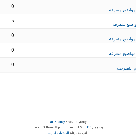
0
مواضيع متفرقة
5
اضيع متفرقة
0
مواضيع متفرقة
0
مواضيع متفرقة
0
 التصريف
Ian Bradley
Breeze style by
بدعم من
phpBB
® Forum Software © phpBB Limited
الترجمة برعاية
المنتديات العربية