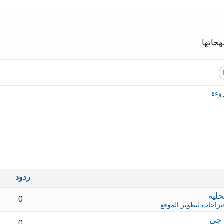
جاتها
وءة
ردود
0
تراحات لتطوير الموقع
 جي
0