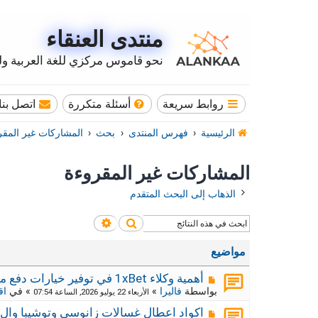
منتدى العنقاء
نحو قاموس مركزي للغة العربية وله
روابط سريعة
أسئلة متكررة
اتصل بنا
الرئيسية
فهرس المنتدى
بحث
المشاركات غير المقر
المشاركات غير المقروءة
الذهاب إلى البحث المتقدم
بحث
بحث متقدم
مواضيع
م
أهمية وكلاء 1xBet في توفير خيارات دفع محلية
ش
بواسطة
فاليرا
»
» في
اق
الأربعاء 22 يوليو 2026, الساعة 07:54
ا
ر
م
اكواد اعطال غسالات زانوسي وتوشيبا وال