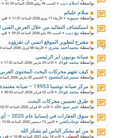
ك
ش
بواسطة
اسلام ديب
»
» 
السبت 04 يوليو 2026, الساعة 01:39
ا
ة
ر
م
ج
سلام عليكم
د
ك
ش
بواسطة
سيبويه
»
» في
م
الأربعاء 17 يونيو 2026, الساعة 11:37
ي
ا
ة
د
ر
م
ج
استكشاف التقاليد من خلال العرض الفني ا
ة
د
ك
ش
بواسطة
بيغ ديب
»
» في
السبت 09 مايو 2026, الساعة 09:25
ي
ا
ة
د
ر
م
ج
مقترح لتطوير الموقع اتمني ان تقرؤوه
ة
د
ك
ش
بواسطة
محمدأحمد بشري
»
الأربعاء 08 إبريل 2026, الساعة 09:29
ي
ا
ة
د
ر
م
ج
صيانة يونيون اير الرئيسي
ة
د
ك
ش
بواسطة
محمد فوءاد
»
» 
الأحد 29 مارس 2026, الساعة 17:32
ي
ا
ة
د
ر
م
ج
كيف تفهم محركات البحث المحتوى العربي
ة
د
ك
ش
بواسطة
سميرعبدالمقصود
»
الخميس 05 مارس 2026, الساعة 10:55
ي
ا
ة
د
ر
م
ج
مركز صيانة توشيبا 19953 – صيانة معتمدة وموثوقة لجميع أجهزة توشيبا
ة
د
ك
ش
بواسطة
محمد فوءاد
»
» 
الأحد 22 فبراير 2026, الساعة 00:03
ي
ا
ة
د
ر
م
ج
طرق تحسين محركات البحث
ة
د
ك
ش
بواسطة
خبير سيو خالد
»
»
الأحد 01 فبراير 2026, الساعة 02:37
ي
ا
ة
د
ر
م
ج
سوق العقارات في إسبانيا عام 2025 – أي المناطق تبدو الأكثر استقرارًا؟
ة
د
ك
ش
بواسطة
نوماديكشن
»
»
الاثنين 15 ديسمبر 2025, الساعة 15:56
ي
ا
ة
د
ر
م
ج
من لم يشكر الناس لم يشكر الله
ة
د
ك
ش
بواسطة
السهلي
»
» في
م
الأحد 18 يوليو 2021, الساعة 10:48