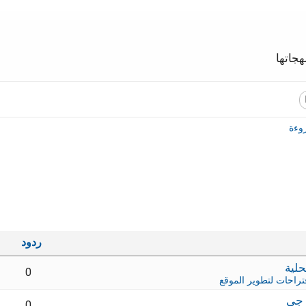
جاتها
وءة
ردود
0
تراحات لتطوير الموقع
 جي
0