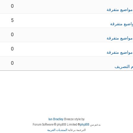
0
مواضيع متفرقة
5
اضيع متفرقة
0
مواضيع متفرقة
0
مواضيع متفرقة
0
 التصريف
Ian Bradley
Breeze style by
بدعم من
phpBB
® Forum Software © phpBB Limited
الترجمة برعاية
المنتديات العربية