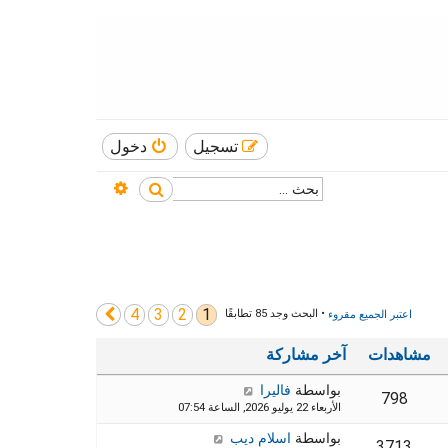
تسجيل
دخول
بحث متقدم
بحث
4
3
2
1
التالي
اعتبر الجميع مقروء
• البحث وجد 85 تطابقًا
مشاهدات
آخر مشاركة
بواسطة
فاليرا
798
الأربعاء 22 يوليو 2026, الساعة 07:54
بواسطة
اسلام ديب
3713