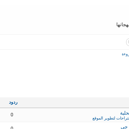
جاتها
وءة
ردود
0
تراحات لتطوير الموقع
 جي
0