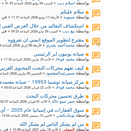
ك
ش
بواسطة
اسلام ديب
»
» 
السبت 04 يوليو 2026, الساعة 01:39
ا
ة
ر
م
ج
سلام عليكم
د
ك
ش
بواسطة
سيبويه
»
» في
م
الأربعاء 17 يونيو 2026, الساعة 11:37
ي
ا
ة
د
ر
م
ج
استكشاف التقاليد من خلال العرض الفني ا
ة
د
ك
ش
بواسطة
بيغ ديب
»
» في
السبت 09 مايو 2026, الساعة 09:25
ي
ا
ة
د
ر
م
ج
مقترح لتطوير الموقع اتمني ان تقرؤوه
ة
د
ك
ش
بواسطة
محمدأحمد بشري
»
الأربعاء 08 إبريل 2026, الساعة 09:29
ي
ا
ة
د
ر
م
ج
صيانة يونيون اير الرئيسي
ة
د
ك
ش
بواسطة
محمد فوءاد
»
» 
الأحد 29 مارس 2026, الساعة 17:32
ي
ا
ة
د
ر
م
ج
كيف تفهم محركات البحث المحتوى العربي
ة
د
ك
ش
بواسطة
سميرعبدالمقصود
»
الخميس 05 مارس 2026, الساعة 10:55
ي
ا
ة
د
ر
م
ج
مركز صيانة توشيبا 19953 – صيانة معتمدة وموثوقة لجميع أجهزة توشيبا
ة
د
ك
ش
بواسطة
محمد فوءاد
»
» 
الأحد 22 فبراير 2026, الساعة 00:03
ي
ا
ة
د
ر
م
ج
طرق تحسين محركات البحث
ة
د
ك
ش
بواسطة
خبير سيو خالد
»
»
الأحد 01 فبراير 2026, الساعة 02:37
ي
ا
ة
د
ر
م
ج
سوق العقارات في إسبانيا عام 2025 – أي المناطق تبدو الأكثر استقرارًا؟
ة
د
ك
ش
بواسطة
نوماديكشن
»
»
الاثنين 15 ديسمبر 2025, الساعة 15:56
ي
ا
ة
د
ر
م
ج
من لم يشكر الناس لم يشكر الله
ة
د
ك
ش
بواسطة
السهلي
»
» في
م
الأحد 18 يوليو 2021, الساعة 10:48