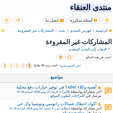
منتدى العنقاء
أسئلة متكررة
اتصل بنا
ب
الرئيسية
فهرس المنتدى
بحث
المشاركات غير المقروءة
ح
المشاركات غير المقروءة
ث
الذهاب إلى البحث المتقدم
بحث
بحث متقدم
4
3
2
1
التالي
اعتبر الجميع مقروء
• البحث وجد 85 تطابقًا
مواضيع
م
أهمية وكلاء 1xBet في توفير خيارات دفع محلية
ش
آخر مشاركة بواسطة
فاليرا
«
الأربعاء 22 يوليو 2026, الساعة 07:54
ا
مرسل في
اقتراحات لتطوير الموقع
ر
ك
م
اكواد اعطال غسالات زانوسي وتوشيبا وال جي
ة
ش
آخر مشاركة بواسطة
اسلام ديب
«
السبت 04 يوليو 2026, الساعة 01:39
ج
ا
مرسل في
مواضيع متفرقة