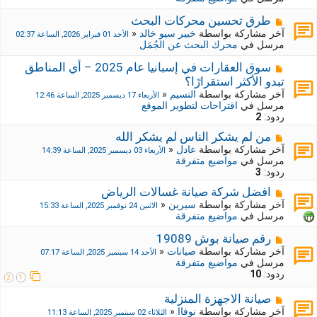
د
ك
ة
ة
م
طرق تحسين محركات البحث
ج
ش
آخر مشاركة بواسطة
خبير سيو خالد
«
الأحد 01 فبراير 2026, الساعة 02:37
د
ا
مرسل في
محرك البحث عن الجُمَل
ي
ر
د
ك
م
سوق العقارات في إسبانيا عام 2025 – أي المناطق
ة
ة
ش
تبدو الأكثر استقرارًا؟
ج
ا
آخر مشاركة بواسطة
النسيم
«
الأربعاء 17 ديسمبر 2025, الساعة 12:46
د
ر
مرسل في
اقتراحات لتطوير الموقع
ي
ك
ردود:
2
د
ة
ة
ج
م
من لم يشكر الناس لم يشكر الله
د
ش
آخر مشاركة بواسطة
عادل
«
الأربعاء 03 ديسمبر 2025, الساعة 14:39
ي
ا
مرسل في
مواضيع متفرقة
د
ر
ردود:
3
ة
ك
م
افضل شركة صيانة غسالات الرياض
ة
ش
ج
آخر مشاركة بواسطة
سيرين
«
الاثنين 24 نوفمبر 2025, الساعة 15:33
ا
د
مرسل في
مواضيع متفرقة
ر
ي
ك
د
م
رقم صيانة بوش 19089
ة
ة
ش
آخر مشاركة بواسطة
صيانات
«
الأحد 14 سبتمبر 2025, الساعة 07:17
ج
ا
مرسل في
مواضيع متفرقة
د
ر
ردود:
10
2
1
ي
ك
د
ة
م
صيانة الاجهزة المنزلية
ة
ج
ش
آخر مشاركة بواسطة
نوفاا
«
الثلاثاء 02 سبتمبر 2025, الساعة 11:13
د