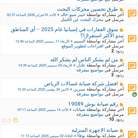
د
ك
ة
ة
م
طرق تحسين محركات البحث
ج
ش
آخر مشاركة بواسطة
خبير سيو خالد
«
الأحد 01 فبراير 2026, الساعة 02:37
د
ا
مرسل في
محرك البحث عن الجُمَل
ي
ر
د
ك
م
سوق العقارات في إسبانيا عام 2025 – أي المناطق
ة
ة
ش
تبدو الأكثر استقرارًا؟
ج
ا
آخر مشاركة بواسطة
النسيم
«
الأربعاء 17 ديسمبر 2025, الساعة 12:46
د
ر
مرسل في
اقتراحات لتطوير الموقع
ي
ك
ردود:
2
د
ة
ة
ج
م
من لم يشكر الناس لم يشكر الله
د
ش
آخر مشاركة بواسطة
عادل
«
الأربعاء 03 ديسمبر 2025, الساعة 14:39
ي
ا
مرسل في
مواضيع متفرقة
د
ر
ردود:
3
ة
ك
م
افضل شركة صيانة غسالات الرياض
ة
ش
ج
آخر مشاركة بواسطة
سيرين
«
الاثنين 24 نوفمبر 2025, الساعة 15:33
ا
د
مرسل في
مواضيع متفرقة
ر
ي
ك
د
م
رقم صيانة بوش 19089
ة
ة
ش
آخر مشاركة بواسطة
صيانات
«
الأحد 14 سبتمبر 2025, الساعة 07:17
ج
ا
مرسل في
مواضيع متفرقة
د
ر
ردود:
10
2
1
ي
ك
د
ة
م
صيانة الاجهزة المنزلية
ة
ج
ش
آخر مشاركة بواسطة
نوفاا
«
الثلاثاء 02 سبتمبر 2025, الساعة 11:13
د