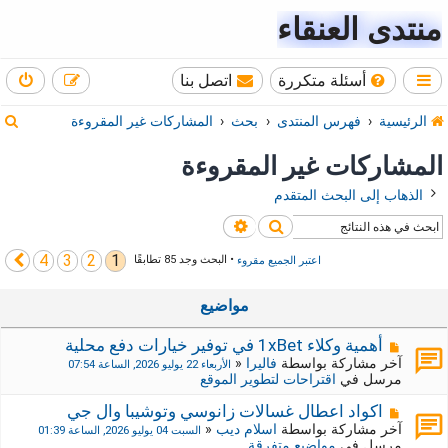
منتدى العنقاء
أسئلة متكررة
اتصل بنا
ب
الرئيسية
فهرس المنتدى
بحث
المشاركات غير المقروءة
ح
المشاركات غير المقروءة
ث
الذهاب إلى البحث المتقدم
بحث
بحث متقدم
4
3
2
1
التالي
اعتبر الجميع مقروء
• البحث وجد 85 تطابقًا
مواضيع
م
أهمية وكلاء 1xBet في توفير خيارات دفع محلية
ش
آخر مشاركة بواسطة
فاليرا
«
الأربعاء 22 يوليو 2026, الساعة 07:54
ا
مرسل في
اقتراحات لتطوير الموقع
ر
ك
م
اكواد اعطال غسالات زانوسي وتوشيبا وال جي
ة
ش
آخر مشاركة بواسطة
اسلام ديب
«
السبت 04 يوليو 2026, الساعة 01:39
ج
ا
مرسل في
مواضيع متفرقة