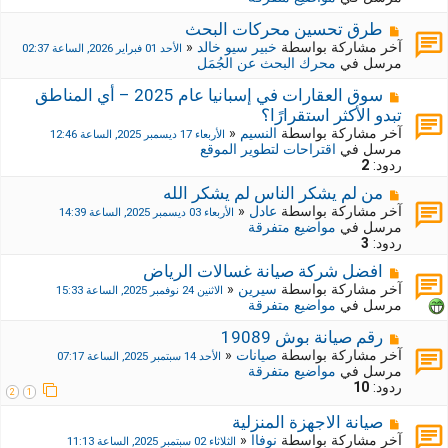
د
ك
ة
ة
م
طرق تحسين محركات البحث
ج
ش
آخر مشاركة بواسطة
خبير سيو خالد
«
الأحد 01 فبراير 2026, الساعة 02:37
د
ا
مرسل في
محرك البحث عن الجُمَل
ي
ر
د
ك
م
سوق العقارات في إسبانيا عام 2025 – أي المناطق
ة
ة
ش
تبدو الأكثر استقرارًا؟
ج
ا
آخر مشاركة بواسطة
النسيم
«
الأربعاء 17 ديسمبر 2025, الساعة 12:46
د
ر
مرسل في
اقتراحات لتطوير الموقع
ي
ك
ردود:
2
د
ة
ة
ج
م
من لم يشكر الناس لم يشكر الله
د
ش
آخر مشاركة بواسطة
عادل
«
الأربعاء 03 ديسمبر 2025, الساعة 14:39
ي
ا
مرسل في
مواضيع متفرقة
د
ر
ردود:
3
ة
ك
م
افضل شركة صيانة غسالات الرياض
ة
ش
ج
آخر مشاركة بواسطة
سيرين
«
الاثنين 24 نوفمبر 2025, الساعة 15:33
ا
د
مرسل في
مواضيع متفرقة
ر
ي
ك
د
م
رقم صيانة بوش 19089
ة
ة
ش
آخر مشاركة بواسطة
صيانات
«
الأحد 14 سبتمبر 2025, الساعة 07:17
ج
ا
مرسل في
مواضيع متفرقة
د
ر
ردود:
10
2
1
ي
ك
د
ة
م
صيانة الاجهزة المنزلية
ة
ج
ش
آخر مشاركة بواسطة
نوفاا
«
الثلاثاء 02 سبتمبر 2025, الساعة 11:13
د