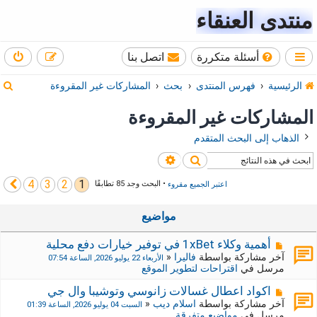
منتدى العنقاء
أسئلة متكررة
اتصل بنا
ب
الرئيسية
فهرس المنتدى
بحث
المشاركات غير المقروءة
ح
المشاركات غير المقروءة
ث
الذهاب إلى البحث المتقدم
بحث
بحث متقدم
4
3
2
1
التالي
اعتبر الجميع مقروء
• البحث وجد 85 تطابقًا
مواضيع
م
أهمية وكلاء 1xBet في توفير خيارات دفع محلية
ش
آخر مشاركة بواسطة
فاليرا
«
الأربعاء 22 يوليو 2026, الساعة 07:54
ا
مرسل في
اقتراحات لتطوير الموقع
ر
ك
م
اكواد اعطال غسالات زانوسي وتوشيبا وال جي
ة
ش
آخر مشاركة بواسطة
اسلام ديب
«
السبت 04 يوليو 2026, الساعة 01:39
ج
ا
مرسل في
مواضيع متفرقة