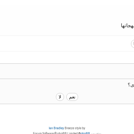
جاتها
ى؟
Ian Bradley
Breeze style by
بدعم من
phpBB
® Forum Software © phpBB Limited