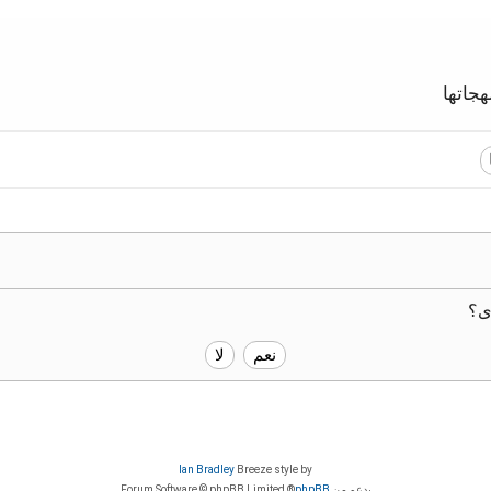
جاتها
ى؟
Ian Bradley
Breeze style by
بدعم من
phpBB
® Forum Software © phpBB Limited