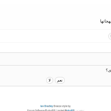
جاتها
ى؟
Ian Bradley
Breeze style by
بدعم من
phpBB
® Forum Software © phpBB Limited