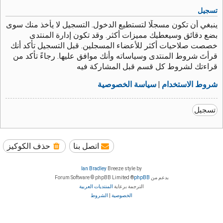
تسجيل
ينبغي أن تكون مسجلًا لتستطيع الدخول. التسجيل لا يأخذ منك سوى
بضع دقائق وسيعطيك مميزات أكثر. وقد تكون إدارة المنتدى
خصصت صلاحيات أكثر للأعضاء المسجلين. قبل التسجيل تأكد أنك
قرأتَ شروط المنتدى وسياساته وأنك موافق عليها. رجاءً تأكد من
قراءتك لشروط كل قسم قبل المشاركة فيه
شروط الاستخدام
|
سياسة الخصوصية
تسجيل
اتصل بنا
حذف الكوكيز
Ian Bradley
Breeze style by
بدعم من
phpBB
® Forum Software © phpBB Limited
الترجمة برعاية
المنتديات العربية
الخصوصية
|
الشروط