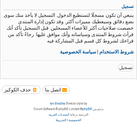
تسجيل
ينبغي أن تكون مسجلًا لتستطيع الدخول. التسجيل لا يأخذ منك سوى
بضع دقائق وسيعطيك مميزات أكثر. وقد تكون إدارة المنتدى
خصصت صلاحيات أكثر للأعضاء المسجلين. قبل التسجيل تأكد أنك
قرأتَ شروط المنتدى وسياساته وأنك موافق عليها. رجاءً تأكد من
قراءتك لشروط كل قسم قبل المشاركة فيه
شروط الاستخدام
|
سياسة الخصوصية
تسجيل
اتصل بنا
حذف الكوكيز
Ian Bradley
Breeze style by
بدعم من
phpBB
® Forum Software © phpBB Limited
الترجمة برعاية
المنتديات العربية
الخصوصية
|
الشروط