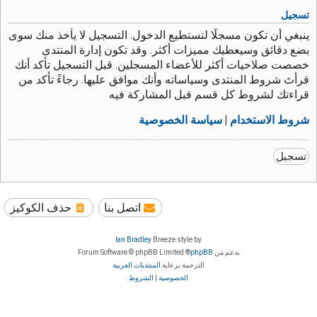
تسجيل
ينبغي أن تكون مسجلًا لتستطيع الدخول. التسجيل لا يأخذ منك سوى
بضع دقائق وسيعطيك مميزات أكثر. وقد تكون إدارة المنتدى
خصصت صلاحيات أكثر للأعضاء المسجلين. قبل التسجيل تأكد أنك
قرأتَ شروط المنتدى وسياساته وأنك موافق عليها. رجاءً تأكد من
قراءتك لشروط كل قسم قبل المشاركة فيه
شروط الاستخدام
|
سياسة الخصوصية
تسجيل
اتصل بنا
حذف الكوكيز
Ian Bradley
Breeze style by
بدعم من
phpBB
® Forum Software © phpBB Limited
الترجمة برعاية
المنتديات العربية
الخصوصية
|
الشروط