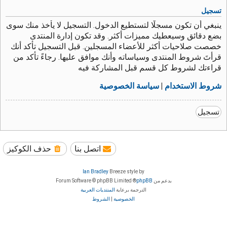
تسجيل
ينبغي أن تكون مسجلًا لتستطيع الدخول. التسجيل لا يأخذ منك سوى
بضع دقائق وسيعطيك مميزات أكثر. وقد تكون إدارة المنتدى
خصصت صلاحيات أكثر للأعضاء المسجلين. قبل التسجيل تأكد أنك
قرأتَ شروط المنتدى وسياساته وأنك موافق عليها. رجاءً تأكد من
قراءتك لشروط كل قسم قبل المشاركة فيه
شروط الاستخدام
|
سياسة الخصوصية
تسجيل
اتصل بنا
حذف الكوكيز
Ian Bradley
Breeze style by
بدعم من
phpBB
® Forum Software © phpBB Limited
الترجمة برعاية
المنتديات العربية
الخصوصية
|
الشروط