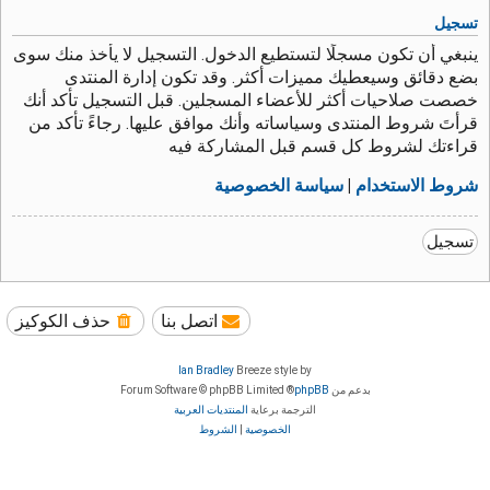
تسجيل
ينبغي أن تكون مسجلًا لتستطيع الدخول. التسجيل لا يأخذ منك سوى
بضع دقائق وسيعطيك مميزات أكثر. وقد تكون إدارة المنتدى
خصصت صلاحيات أكثر للأعضاء المسجلين. قبل التسجيل تأكد أنك
قرأتَ شروط المنتدى وسياساته وأنك موافق عليها. رجاءً تأكد من
قراءتك لشروط كل قسم قبل المشاركة فيه
شروط الاستخدام
|
سياسة الخصوصية
تسجيل
اتصل بنا
حذف الكوكيز
Ian Bradley
Breeze style by
بدعم من
phpBB
® Forum Software © phpBB Limited
الترجمة برعاية
المنتديات العربية
الخصوصية
|
الشروط