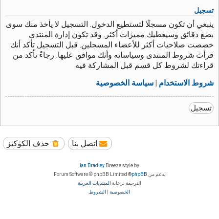
تسجيل
ينبغي أن تكون مسجلًا لتستطيع الدخول. التسجيل لا يأخذ منك سوى
بضع دقائق وسيعطيك مميزات أكثر. وقد تكون إدارة المنتدى
خصصت صلاحيات أكثر للأعضاء المسجلين. قبل التسجيل تأكد أنك
قرأتَ شروط المنتدى وسياساته وأنك موافق عليها. رجاءً تأكد من
قراءتك لشروط كل قسم قبل المشاركة فيه
شروط الاستخدام
|
سياسة الخصوصية
تسجيل
اتصل بنا
حذف الكوكيز
Ian Bradley
Breeze style by
بدعم من
phpBB
® Forum Software © phpBB Limited
الترجمة برعاية
المنتديات العربية
الخصوصية
|
الشروط