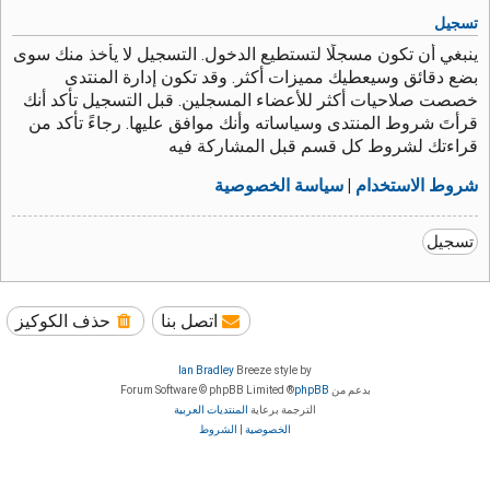
تسجيل
ينبغي أن تكون مسجلًا لتستطيع الدخول. التسجيل لا يأخذ منك سوى
بضع دقائق وسيعطيك مميزات أكثر. وقد تكون إدارة المنتدى
خصصت صلاحيات أكثر للأعضاء المسجلين. قبل التسجيل تأكد أنك
قرأتَ شروط المنتدى وسياساته وأنك موافق عليها. رجاءً تأكد من
قراءتك لشروط كل قسم قبل المشاركة فيه
شروط الاستخدام
|
سياسة الخصوصية
تسجيل
اتصل بنا
حذف الكوكيز
Ian Bradley
Breeze style by
بدعم من
phpBB
® Forum Software © phpBB Limited
الترجمة برعاية
المنتديات العربية
الخصوصية
|
الشروط