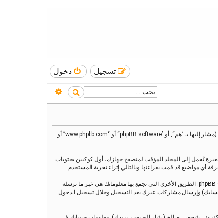
تسجيل
دخول
بحث متقدم
بحث
هذه الاتفاقية توضع تفاصيل كيف تستعمل ”منتدى العنقاء“ وأية شركات تابعة لها (مشار إليها بـ ”نحن“ أو ”منتدى العنقاء“ أو ”https://alankaa.com/forum“) و phpBB (مشار إليها بـ ”هم“, أو ”phpBB software“ أو “www.phpbb.com” أو
يز)، والتي هي عبارة عن ملفات نصية صغيرة تُحمل إلى المجلد المؤقت لمتصفح جهازك، أول كوكيين يحتويات
وربما ننشئ كوكيات خارجة عن برنامج phpBB عند تصفح ”منتدى العنقاء“ ولكن هذا خارج نطاق هذا المستند الذي يهدف فقط إلى تغطية الصفحات المنشأة عبر برنامج phpBB. الطريق الأخرى التي نجمع بها معلوماتك هي عبر ما ترسله
ي بـحسابك) وإرسال مشاركات عبرك بعد التسجيل وخلال تسجيل الدخول
لكتروني شخصي صالح (يشار إليه بعد بـبريدك). معلومات حسابك في