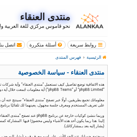
منتدى العنقاء
نحو قاموس مركزي للغة العربية وله
روابط سريعة
أسئلة متكررة
اتصل بنا
الرئيسية
فهرس المنتدى
منتدى العنقاء - سياسة الخصوصية
”phpBB Limited“ أو ”phpBB Teams“) أية معلومات جُمعت خلال أية دورة من دورات استخدامك (مشار إليها بـ ”معلوماتك“).
على تعريف المستخدم ومعرف جلسة مجهول، يعينهما لك تلقائيًا برنامج phpBB. الكوكي الثالث سيتم إنشاؤه عندما تطالع مواضيع ضمن ”منتدى العنقاء“ ويستخدم لمعرفة أي مواضيع قد قمت بقراءتها وبالتالي إثراء تجربة المستخدم
إلينا. هذا ربما يكون أحد هذه الأشياء وليس محصورًا فيها: المشاركة
(يشار إليه بعد بـمشاركاتك).
سيحتوي حسابك عند الحد الأدنى على اسم معرف فريد (يشار إليه بعد بـ