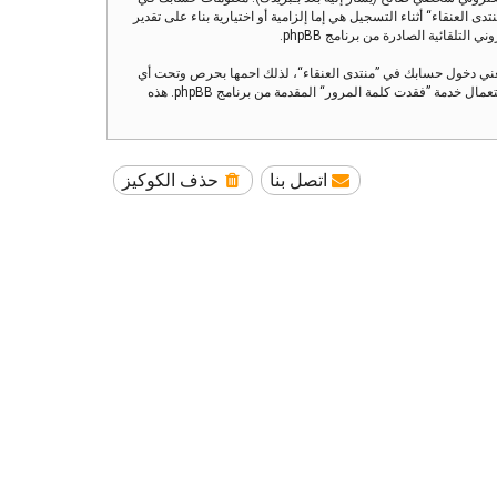
العنقاء“ أثناء التسجيل هي إما إلزامية أو اختيارية بناء على تقدير
تلقائية الصادرة من برنامج phpBB.
تعني دخول حسابك في ”منتدى العنقاء“، لذلك احمها بحرص وتحت أي
ظرف من الظروف لا تعطها أحدًا لها علاقة بـ”منتدى العنقاء“ أو phpBB أو أي طرف ثالث يسألك عن كلمة مرورك. إذا فقدت كلمة مرورك الخاصة بحسابك بإمكانك استعمال خدمة ”فقدت كلمة المرور“ المقدمة من برنامج phpBB. هذه
اتصل بنا
حذف الكوكيز