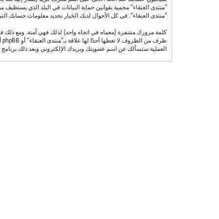
”منتدى العنقاء“ محمية بقوانين حماية البيانات في البلد الذي يستظيف مو
”منتدى العنقاء“. في كل الأحوال لديك الخيار تحديد معلومات حسابك التي تر
كلمة مرورك مشفرة (معماه في اتجاه واحد) لذلك فهي آمنة. ومع ذلك ف
العملية ستسألك عن اسم عضويتك وبريدك الإلكتروني وبعد ذلك برنامج phpBB سينشئ لك كلمة مرور جديدة لكي تدخل بها إلى حسابك.