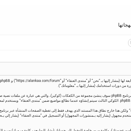
جاتها
معلوماتك تجمع بطريقين، أولًا عبر تصفح ”منتدى العنقاء“ سينتج عنه أن برنامج phpBB سوف ينشئ مجموعة من الكعكات (كوك
.
 كمستحدم مجهول (يشار إليه بـمنشورات المجهول) أو التسجيل في ”منتدى العنقاء“ (يشار إل
اسم عضويتك)، وكلمة مرور خاصة للدخول إلى حسابك (يشار إليها بعد بـكلمة مرورك) وبريد إ