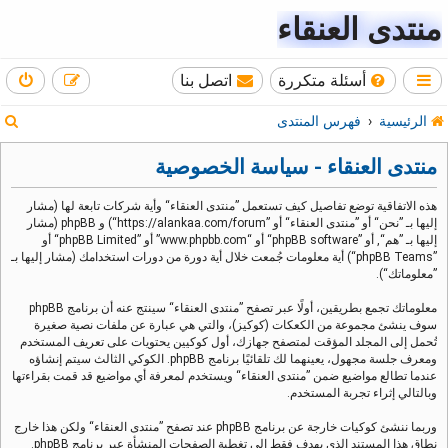
منتدى العنقاء
أسئلة متكررة
اتصل بنا
ب
الرئيسية
فهرس المنتدى
ح
منتدى العنقاء - سياسة الخصوصية
ث
هذه الاتفاقية توضع تفاصيل كيف تستعمل ”منتدى العنقاء“ وأية شركات تابعة لها (مشار
إليها بـ ”نحن“ أو ”منتدى العنقاء“ أو ”https://alankaa.com/forum“) و phpBB (مشار
إليها بـ ”هم“, أو ”phpBB software“ أو “www.phpbb.com” أو ”phpBB Limited“ أو
”phpBB Teams“) أية معلومات جُمعت خلال أية دورة من دورات استخدامك (مشار إليها بـ
”معلوماتك“).
معلوماتك تجمع بطريقين، أولًا عبر تصفح ”منتدى العنقاء“ سينتج عنه أن برنامج phpBB
سوف ينشئ مجموعة من الكعكات (كوكيز)، والتي هي عبارة عن ملفات نصية صغيرة
تُحمل إلى المجلد المؤقت لمتصفح جهازك، أول كوكيين يحتويات على تعريف المستخدم
ومعرف جلسة مجهول، يعينهما لك تلقائيًا برنامج phpBB. الكوكي الثالث سيتم إنشاؤه
عندما تطالع مواضيع ضمن ”منتدى العنقاء“ ويستخدم لمعرفة أي مواضيع قد قمت بقراءتها
وبالتالي إثراء تجربة المستخدم.
وربما ننشئ كوكيات خارجة عن برنامج phpBB عند تصفح ”منتدى العنقاء“ ولكن هذا خارج
نطاق هذا المستند الذي يهدف فقط إلى تغطية الصفحات المنشأة عبر برنامج phpBB.