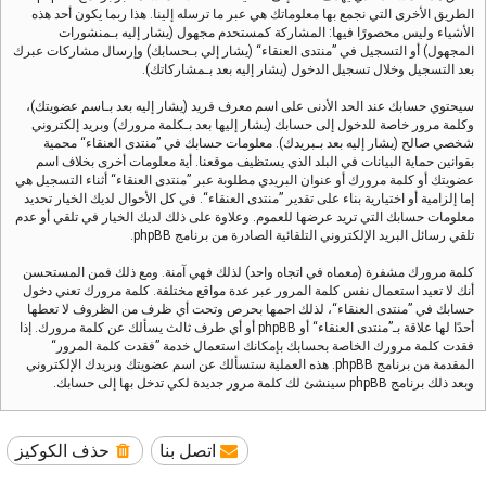
الطريق الأخرى التي نجمع بها معلوماتك هي عبر ما ترسله إلينا. هذا ربما يكون أحد هذه
الأشياء وليس محصورًا فيها: المشاركة كمستحدم مجهول (يشار إليه بـمنشورات
المجهول) أو التسجيل في ”منتدى العنقاء“ (يشار إلي بـحسابك) وإرسال مشاركات عبرك
بعد التسجيل وخلال تسجيل الدخول (يشار إليه بعد بـمشاركاتك).
سيحتوي حسابك عند الحد الأدنى على اسم معرف فريد (يشار إليه بعد بـاسم عضويتك)،
وكلمة مرور خاصة للدخول إلى حسابك (يشار إليها بعد بـكلمة مرورك) وبريد إلكتروني
شخصي صالح (يشار إليه بعد بـبريدك). معلومات حسابك في ”منتدى العنقاء“ محمية
بقوانين حماية البيانات في البلد الذي يستظيف موقعنا. أية معلومات أخرى بخلاف اسم
عضويتك أو كلمة مرورك أو عنوان البريدي مطلوبة عبر ”منتدى العنقاء“ أثناء التسجيل هي
إما إلزامية أو اختيارية بناء على تقدير ”منتدى العنقاء“. في كل الأحوال لديك الخيار تحديد
معلومات حسابك التي تريد عرضها للعموم. وعلاوة على ذلك لديك الخيار في تلقي أو عدم
تلقي رسائل البريد الإلكتروني التلقائية الصادرة من برنامج phpBB.
كلمة مرورك مشفرة (معماه في اتجاه واحد) لذلك فهي آمنة. ومع ذلك فمن المستحسن
أنك لا تعيد استعمال نفس كلمة المرور عبر عدة مواقع مختلفة. كلمة مرورك تعني دخول
حسابك في ”منتدى العنقاء“، لذلك احمها بحرص وتحت أي ظرف من الظروف لا تعطها
أحدًا لها علاقة بـ”منتدى العنقاء“ أو phpBB أو أي طرف ثالث يسألك عن كلمة مرورك. إذا
فقدت كلمة مرورك الخاصة بحسابك بإمكانك استعمال خدمة ”فقدت كلمة المرور“
المقدمة من برنامج phpBB. هذه العملية ستسألك عن اسم عضويتك وبريدك الإلكتروني
وبعد ذلك برنامج phpBB سينشئ لك كلمة مرور جديدة لكي تدخل بها إلى حسابك.
اتصل بنا
حذف الكوكيز