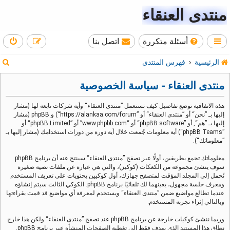
منتدى العنقاء
أسئلة متكررة
اتصل بنا
ب
الرئيسية
فهرس المنتدى
ح
منتدى العنقاء - سياسة الخصوصية
ث
هذه الاتفاقية توضع تفاصيل كيف تستعمل ”منتدى العنقاء“ وأية شركات تابعة لها (مشار
إليها بـ ”نحن“ أو ”منتدى العنقاء“ أو ”https://alankaa.com/forum“) و phpBB (مشار
إليها بـ ”هم“, أو ”phpBB software“ أو “www.phpbb.com” أو ”phpBB Limited“ أو
”phpBB Teams“) أية معلومات جُمعت خلال أية دورة من دورات استخدامك (مشار إليها بـ
”معلوماتك“).
معلوماتك تجمع بطريقين، أولًا عبر تصفح ”منتدى العنقاء“ سينتج عنه أن برنامج phpBB
سوف ينشئ مجموعة من الكعكات (كوكيز)، والتي هي عبارة عن ملفات نصية صغيرة
تُحمل إلى المجلد المؤقت لمتصفح جهازك، أول كوكيين يحتويات على تعريف المستخدم
ومعرف جلسة مجهول، يعينهما لك تلقائيًا برنامج phpBB. الكوكي الثالث سيتم إنشاؤه
عندما تطالع مواضيع ضمن ”منتدى العنقاء“ ويستخدم لمعرفة أي مواضيع قد قمت بقراءتها
وبالتالي إثراء تجربة المستخدم.
وربما ننشئ كوكيات خارجة عن برنامج phpBB عند تصفح ”منتدى العنقاء“ ولكن هذا خارج
نطاق هذا المستند الذي يهدف فقط إلى تغطية الصفحات المنشأة عبر برنامج phpBB.