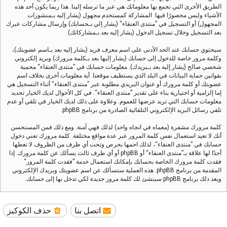
الطريق الأخرى التي نجمع بها معلوماتك هي عبر ما ترسله إلينا. هذا ربما يكون أحد هذه
الأشياء وليس محصورًا فيها: المشاركة كمستحدم مجهول (يشار إليه بـمنشورات
المجهول) أو التسجيل في ”منتدى العنقاء“ (يشار إلي بـحسابك) وإرسال مشاركات عبرك
بعد التسجيل وخلال تسجيل الدخول (يشار إليه بعد بـمشاركاتك).
سيحتوي حسابك عند الحد الأدنى على اسم معرف فريد (يشار إليه بعد بـاسم عضويتك)،
وكلمة مرور خاصة للدخول إلى حسابك (يشار إليها بعد بـكلمة مرورك) وبريد إلكتروني
شخصي صالح (يشار إليه بعد بـبريدك). معلومات حسابك في ”منتدى العنقاء“ محمية
بقوانين حماية البيانات في البلد الذي يستظيف موقعنا. أية معلومات أخرى بخلاف اسم
عضويتك أو كلمة مرورك أو عنوان البريدي مطلوبة عبر ”منتدى العنقاء“ أثناء التسجيل هي
إما إلزامية أو اختيارية بناء على تقدير ”منتدى العنقاء“. في كل الأحوال لديك الخيار تحديد
معلومات حسابك التي تريد عرضها للعموم. وعلاوة على ذلك لديك الخيار في تلقي أو عدم
تلقي رسائل البريد الإلكتروني التلقائية الصادرة من برنامج phpBB.
كلمة مرورك مشفرة (معماه في اتجاه واحد) لذلك فهي آمنة. ومع ذلك فمن المستحسن
أنك لا تعيد استعمال نفس كلمة المرور عبر عدة مواقع مختلفة. كلمة مرورك تعني دخول
حسابك في ”منتدى العنقاء“، لذلك احمها بحرص وتحت أي ظرف من الظروف لا تعطها
أحدًا لها علاقة بـ”منتدى العنقاء“ أو phpBB أو أي طرف ثالث يسألك عن كلمة مرورك. إذا
فقدت كلمة مرورك الخاصة بحسابك بإمكانك استعمال خدمة ”فقدت كلمة المرور“
المقدمة من برنامج phpBB. هذه العملية ستسألك عن اسم عضويتك وبريدك الإلكتروني
وبعد ذلك برنامج phpBB سينشئ لك كلمة مرور جديدة لكي تدخل بها إلى حسابك.
اتصل بنا
حذف الكوكيز