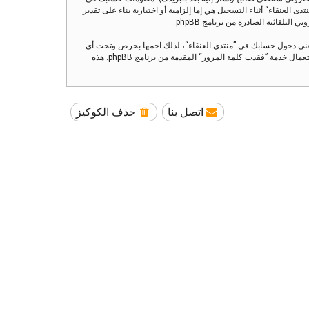
العنقاء“ أثناء التسجيل هي إما إلزامية أو اختيارية بناء على تقدير
تلقائية الصادرة من برنامج phpBB.
تعني دخول حسابك في ”منتدى العنقاء“، لذلك احمها بحرص وتحت أي
ظرف من الظروف لا تعطها أحدًا لها علاقة بـ”منتدى العنقاء“ أو phpBB أو أي طرف ثالث يسألك عن كلمة مرورك. إذا فقدت كلمة مرورك الخاصة بحسابك بإمكانك استعمال خدمة ”فقدت كلمة المرور“ المقدمة من برنامج phpBB. هذه
اتصل بنا
حذف الكوكيز