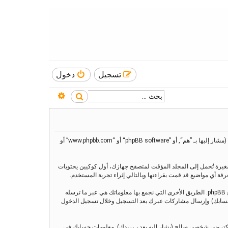
تسجيل
دخول
بحث متقدم
بحث
هذه الاتفاقية توضع تفاصيل كيف تستعمل ”منتدى العنقاء“ وأية شركات تابعة لها (مشار إليها بـ ”نحن“ أو ”منتدى العنقاء“ أو ”https://alankaa.com/forum“) و phpBB (مشار إليها بـ ”هم“, أو ”phpBB software“ أو “www.phpbb.com” أو
يز)، والتي هي عبارة عن ملفات نصية صغيرة تُحمل إلى المجلد المؤقت لمتصفح جهازك، أول كوكيين يحتويات
وربما ننشئ كوكيات خارجة عن برنامج phpBB عند تصفح ”منتدى العنقاء“ ولكن هذا خارج نطاق هذا المستند الذي يهدف فقط إلى تغطية الصفحات المنشأة عبر برنامج phpBB. الطريق الأخرى التي نجمع بها معلوماتك هي عبر ما ترسله
ي بـحسابك) وإرسال مشاركات عبرك بعد التسجيل وخلال تسجيل الدخول
لكتروني شخصي صالح (يشار إليه بعد بـبريدك). معلومات حسابك في