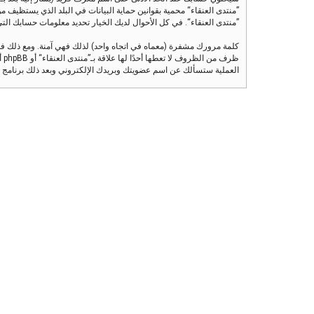
”منتدى العنقاء“ محمية بقوانين حماية البيانات في البلد الذي يستظيف مو
”منتدى العنقاء“. في كل الأحوال لديك الخيار تحديد معلومات حسابك التي تر
كلمة مرورك مشفرة (معماه في اتجاه واحد) لذلك فهي آمنة. ومع ذلك ف
العملية ستسألك عن اسم عضويتك وبريدك الإلكتروني وبعد ذلك برنامج phpBB سينشئ لك كلمة مرور جديدة لكي تدخل بها إلى حسابك.