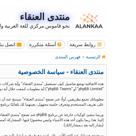
منتدى العنقاء
نحو قاموس مركزي للغة العربية وله
روابط سريعة
أسئلة متكررة
اتصل بنا
الرئيسية
فهرس المنتدى
منتدى العنقاء - سياسة الخصوصية
”phpBB Limited“ أو ”phpBB Teams“) أية معلومات جُمعت خلال أية دورة من دورات استخدامك (مشار إليها بـ ”معلوماتك“).
على تعريف المستخدم ومعرف جلسة مجهول، يعينهما لك تلقائيًا برنامج phpBB. الكوكي الثالث سيتم إنشاؤه عندما تطالع مواضيع ضمن ”منتدى العنقاء“ ويستخدم لمعرفة أي مواضيع قد قمت بقراءتها وبالتالي إثراء تجربة المستخدم
إلينا. هذا ربما يكون أحد هذه الأشياء وليس محصورًا فيها: المشاركة
(يشار إليه بعد بـمشاركاتك).
سيحتوي حسابك عند الحد الأدنى على اسم معرف فريد (يشار إليه بعد بـ