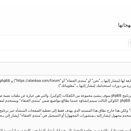
جاتها
معلوماتك تجمع بطريقين، أولًا عبر تصفح ”منتدى العنقاء“ سينتج عنه أن برنامج phpBB سوف ينشئ مجموعة من الكعكات (كوك
.
 كمستحدم مجهول (يشار إليه بـمنشورات المجهول) أو التسجيل في ”منتدى العنقاء“ (يشار إل
اسم عضويتك)، وكلمة مرور خاصة للدخول إلى حسابك (يشار إليها بعد بـكلمة مرورك) وبريد إ